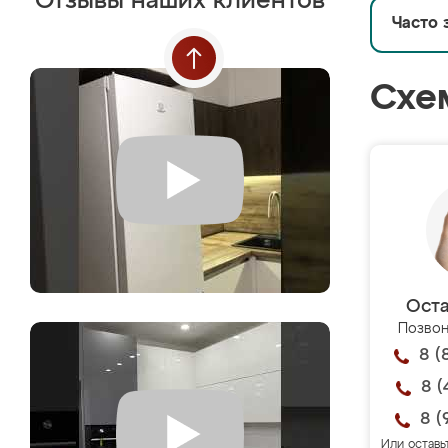
Отзывы наших клиентов
Часто 
Схе
Оста
Позвон
8 (
8 (
8 (
Или оставь