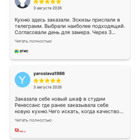
3 августа 2026
Кухню здесь заказали. Эскизы прислали в
телеграмм. Выбрали наиболее подходящий.
Согласовали день для замера. Через 3
недели кухня была уже готова. Остались
Читать полностью
довольны работой. Спасибо Ренессанс
мебель за качественную работу!
yaroslava1986
3 августа 2026
Заказала себе новый шкаф в студии
Ренессанс где ранее заказывала себе
новую кухню.Чего искать, когда качеством
вполне довольна. Служит кухня уже почти
Читать полностью
два года, нареканий нет.