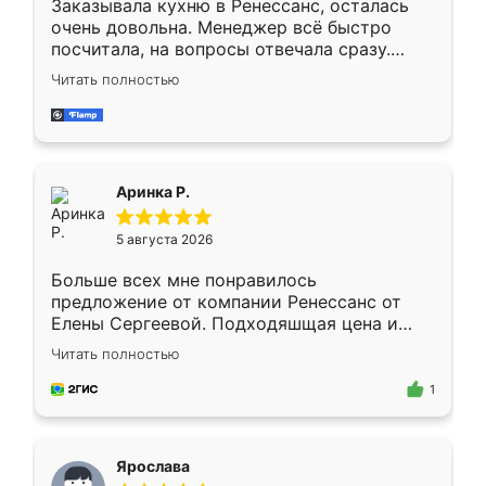
Заказывала кухню в Ренессанс, осталась
очень довольна. Менеджер всё быстро
посчитала, на вопросы отвечала сразу.
Замерщик приехал в субботу, подошёл к
Читать полностью
делу со всей ответственностью. Собрали
за день, ребята работали аккуратно, даже
пыли почти не было. Качество отличное,
ящики ходят плавно, ничего не скрипит.
Всё подошло как влитое.
Аринка Р.
5 августа 2026
Больше всех мне понравилось
предложение от компании Ренессанс от
Елены Сергеевой. Подходяшщая цена и
короткие сроки изготовления. Приехавший
Читать полностью
для замера сотрудник Владислав
предложил по моему эскизу самый
1
подходящий вариант шкафа. Немного его
видоизменил, получилось даже лучше, чем
я хотела.
Ярослава