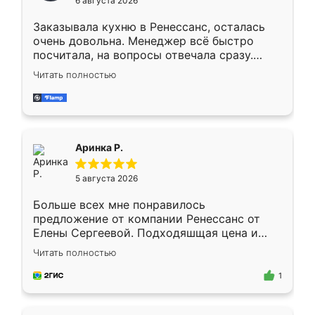
6 августа 2026
мебели буду заказывать только здесь.
Заказывала кухню в Ренессанс, осталась
очень довольна. Менеджер всё быстро
посчитала, на вопросы отвечала сразу.
Замерщик приехал в субботу, подошёл к
Читать полностью
делу со всей ответственностью. Собрали
за день, ребята работали аккуратно, даже
пыли почти не было. Качество отличное,
ящики ходят плавно, ничего не скрипит.
Всё подошло как влитое.
Аринка Р.
5 августа 2026
Больше всех мне понравилось
предложение от компании Ренессанс от
Елены Сергеевой. Подходяшщая цена и
короткие сроки изготовления. Приехавший
Читать полностью
для замера сотрудник Владислав
предложил по моему эскизу самый
1
подходящий вариант шкафа. Немного его
видоизменил, получилось даже лучше, чем