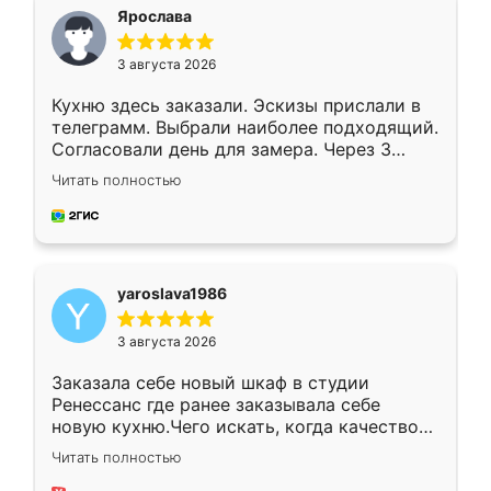
я хотела.
Ярослава
3 августа 2026
Кухню здесь заказали. Эскизы прислали в
телеграмм. Выбрали наиболее подходящий.
Согласовали день для замера. Через 3
недели кухня была уже готова. Остались
Читать полностью
довольны работой. Спасибо Ренессанс
мебель за качественную работу!
yaroslava1986
3 августа 2026
Заказала себе новый шкаф в студии
Ренессанс где ранее заказывала себе
новую кухню.Чего искать, когда качеством
вполне довольна. Служит кухня уже почти
Читать полностью
два года, нареканий нет.