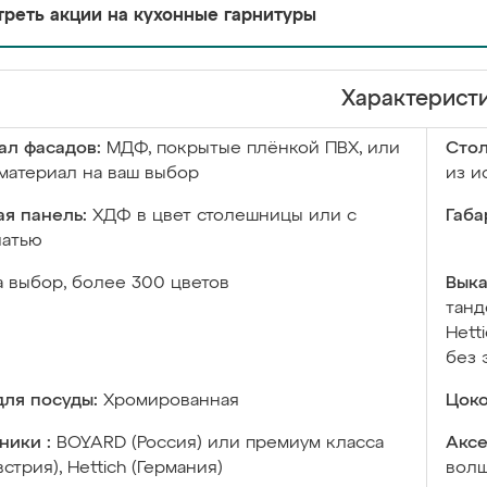
реть акции на кухонные гарнитуры
Характерист
ал фасадов:
МДФ, покрытые плёнкой ПВХ, или
Сто
материал на ваш выбор
из и
я панель:
ХДФ в цвет столешницы или с
Габа
чатью
а выбор, более 300 цветов
Выка
танд
Hett
без 
ля посуды:
Хромированная
Цоко
ники :
BOYARD (Россия) или премиум класса
Аксе
встрия), Hettich (Германия)
волш