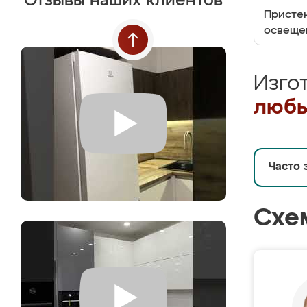
Отзывы наших клиентов
Пристен
освеще
Изго
любы
Часто 
Схе