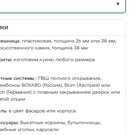
▼
ики
лешница:
пластиковая, толщина 26 мм или 38 мм;
скусственного камня, толщина 38 мм
риты:
изготовим кухню любого размера
тные системы :
ПВШ полного открывания,
ембоксы BOYARD (Россия), Blum (Австрия) или
ich (Германия) с плавным закрыванием дверок или
этой опции
ль:
в цвет фасадов или корпуса
ссуары:
Выкатные корзины, бутылочницы,
ебные уголки, карусели