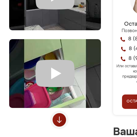
Оста
Позвон
8 (
8 (
8 (
Или оставь
ко
предвар
ОСТ
Ваша