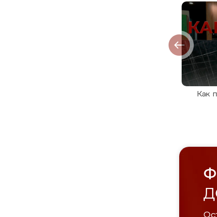
Как 
Ф
Д
Ост