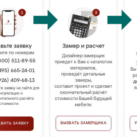
вьте заявку
Замер и расчет
ите по номерам
Дизайнер-замерщик
800) 511-89-55
приедет к Вам с каталогом
материалов,
Вы
495) 665-24-01
проведёт детальные
р
926) 409-68-13
замеры,
д
составит проект и сделает
з
те заявку на сайте для
окончательный расчёт
нсультации и
стоимости Вашей будущей
ительного расчёта
стоимости.
мебели.
ВЫЗВАТЬ ЗАМЕРЩИКА
АВИТЬ ЗАЯВКУ