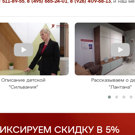
 511-89-55
,
8 (495) 665-24-01
,
8 (926) 409-68-13
, и наш м
Описание детской
Рассказываем о д
"Сильвания"
"Лантана"
ИКСИРУЕМ СКИДКУ В 5%