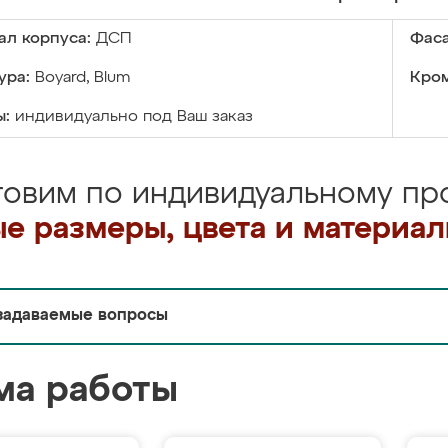
ал корпуса:
ДСП
Фаса
ура:
Boyard, Blum
Кром
ы:
индивидуально под Ваш заказ
товим по индивидуальному про
е размеры, цвета и материа
задаваемые вопросы
ма работы