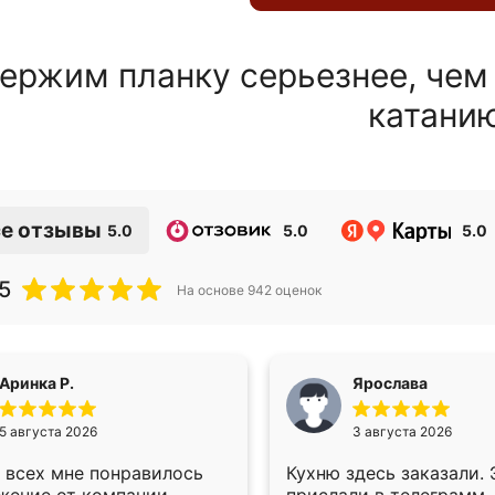
ержим планку серьезнее, чем
катани
е отзывы
5.0
5.0
5.0
5
На основе
942
оценок
Аринка Р.
Ярослава
5 августа 2026
3 августа 2026
 всех мне понравилось
Кухню здесь заказали.