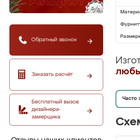
Матери
Фурнит
Размер
Обратный звонок
Изго
любы
Заказать расчёт
Часто 
Бесплатный вызов
дизайнера-
замерщика
Схе