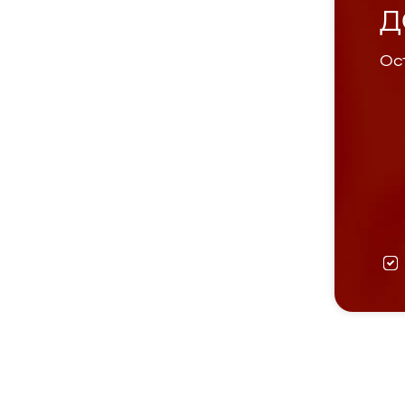
Д
Ост