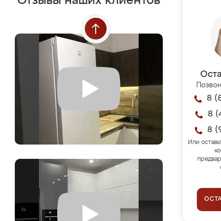
Отзывы наших клиентов
Оста
Позвон
8 (
8 (
8 (
Или оставь
ко
предвар
ОСТ