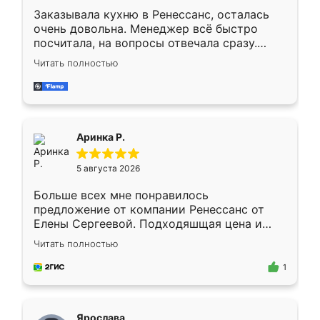
Заказывала кухню в Ренессанс, осталась
очень довольна. Менеджер всё быстро
посчитала, на вопросы отвечала сразу.
Замерщик приехал в субботу, подошёл к
Читать полностью
делу со всей ответственностью. Собрали
за день, ребята работали аккуратно, даже
пыли почти не было. Качество отличное,
ящики ходят плавно, ничего не скрипит.
Всё подошло как влитое.
Аринка Р.
5 августа 2026
Больше всех мне понравилось
предложение от компании Ренессанс от
Елены Сергеевой. Подходяшщая цена и
короткие сроки изготовления. Приехавший
Читать полностью
для замера сотрудник Владислав
предложил по моему эскизу самый
1
подходящий вариант шкафа. Немного его
видоизменил, получилось даже лучше, чем
я хотела.
Ярослава