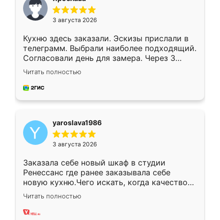
3 августа 2026
Кухню здесь заказали. Эскизы прислали в
телеграмм. Выбрали наиболее подходящий.
Согласовали день для замера. Через 3
недели кухня была уже готова. Остались
Читать полностью
довольны работой. Спасибо Ренессанс
мебель за качественную работу!
yaroslava1986
3 августа 2026
Заказала себе новый шкаф в студии
Ренессанс где ранее заказывала себе
новую кухню.Чего искать, когда качеством
вполне довольна. Служит кухня уже почти
Читать полностью
два года, нареканий нет.