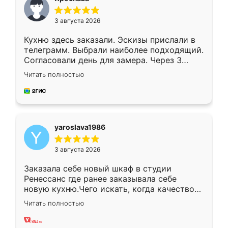
3 августа 2026
Кухню здесь заказали. Эскизы прислали в
телеграмм. Выбрали наиболее подходящий.
Согласовали день для замера. Через 3
недели кухня была уже готова. Остались
Читать полностью
довольны работой. Спасибо Ренессанс
мебель за качественную работу!
yaroslava1986
3 августа 2026
Заказала себе новый шкаф в студии
Ренессанс где ранее заказывала себе
новую кухню.Чего искать, когда качеством
вполне довольна. Служит кухня уже почти
Читать полностью
два года, нареканий нет.