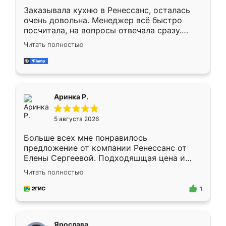
Заказывала кухню в Ренессанс, осталась
очень довольна. Менеджер всё быстро
посчитала, на вопросы отвечала сразу.
Замерщик приехал в субботу, подошёл к
Читать полностью
делу со всей ответственностью. Собрали
за день, ребята работали аккуратно, даже
пыли почти не было. Качество отличное,
ящики ходят плавно, ничего не скрипит.
Всё подошло как влитое.
Аринка Р.
5 августа 2026
Больше всех мне понравилось
предложение от компании Ренессанс от
Елены Сергеевой. Подходяшщая цена и
короткие сроки изготовления. Приехавший
Читать полностью
для замера сотрудник Владислав
предложил по моему эскизу самый
1
подходящий вариант шкафа. Немного его
видоизменил, получилось даже лучше, чем
я хотела.
Ярослава