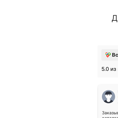
Д
Вс
5.0
из 
Заказыв