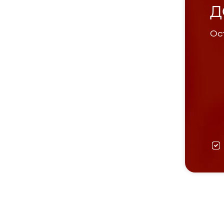
Д
Ост