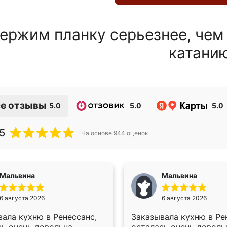
ержим планку серьезнее, чем
катани
е отзывы
5.0
5.0
5.0
5
На основе
944
оценок
Мальвина
Мальвина
6 августа 2026
6 августа 2026
ала кухню в Ренессанс,
Заказывала кухню в Ре