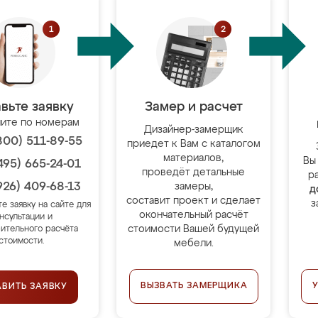
вьте заявку
Замер и расчет
ите по номерам
Дизайнер-замерщик
800) 511-89-55
приедет к Вам с каталогом
материалов,
Вы
495) 665-24-01
проведёт детальные
р
926) 409-68-13
замеры,
д
составит проект и сделает
з
те заявку на сайте для
окончательный расчёт
нсультации и
стоимости Вашей будущей
ительного расчёта
стоимости.
мебели.
ВЫЗВАТЬ ЗАМЕРЩИКА
АВИТЬ ЗАЯВКУ