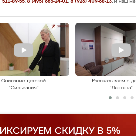
 511-89-55
,
8 (495) 665-24-01
,
8 (926) 409-68-13
, и наш м
Описание детской
Рассказываем о д
"Сильвания"
"Лантана"
ИКСИРУЕМ СКИДКУ В 5%