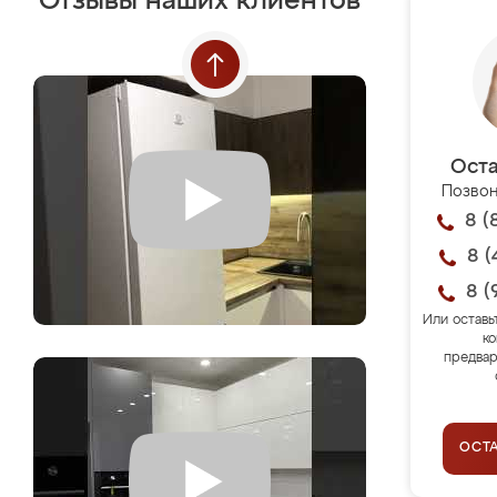
Отзывы наших клиентов
Оста
Позвон
8 (
8 (
8 (
Или оставь
ко
предвар
ОСТ