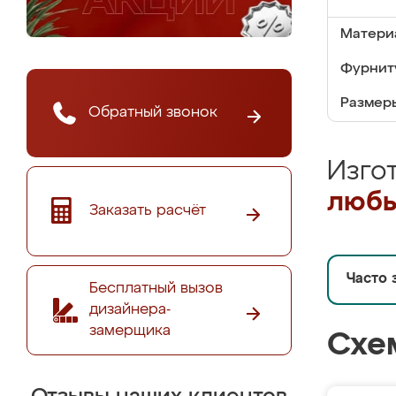
Матери
Фурнит
Размер
Обратный звонок
Изго
любы
Заказать расчёт
Часто 
Бесплатный вызов
дизайнера-
замерщика
Схе