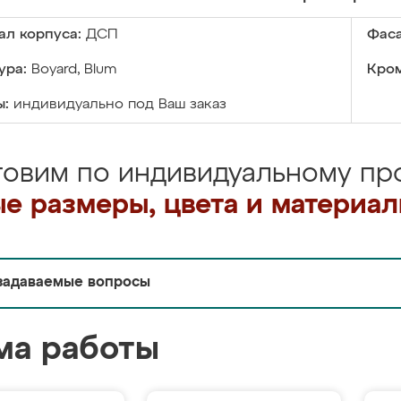
ал корпуса:
ДСП
Фаса
ура:
Boyard, Blum
Кром
ы:
индивидуально под Ваш заказ
товим по индивидуальному про
е размеры, цвета и материа
задаваемые вопросы
ма работы