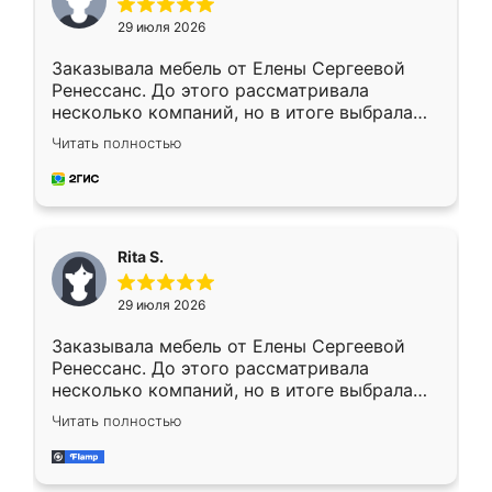
29 июля 2026
Заказывала мебель от Елены Сергеевой
Ренессанс. До этого рассматривала
несколько компаний, но в итоге выбрала
эту. Сначала обговорили условия, потом
Читать полностью
приехал замерщик, всё спокойно объяснил
и снял размеры. Изготовили в срок, с
доставкой тоже никаких проблем не
возникло. Сборку выполнили аккуратно,
мебель сразу встала на свое место без
Rita S.
каких-либо доработок. Качеством осталась
довольна, все выглядит так, как и ожидала.
29 июля 2026
Заказывала мебель от Елены Сергеевой
Ренессанс. До этого рассматривала
несколько компаний, но в итоге выбрала
эту. Сначала обговорили условия, потом
Читать полностью
приехал замерщик, всё спокойно объяснил
и снял размеры. Изготовили в срок, с
доставкой тоже никаких проблем не