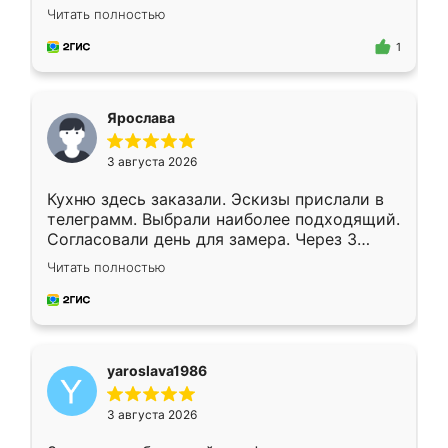
короткие сроки изготовления. Приехавший
Читать полностью
для замера сотрудник Владислав
предложил по моему эскизу самый
1
подходящий вариант шкафа. Немного его
видоизменил, получилось даже лучше, чем
я хотела.
Ярослава
3 августа 2026
Кухню здесь заказали. Эскизы прислали в
телеграмм. Выбрали наиболее подходящий.
Согласовали день для замера. Через 3
недели кухня была уже готова. Остались
Читать полностью
довольны работой. Спасибо Ренессанс
мебель за качественную работу!
yaroslava1986
3 августа 2026