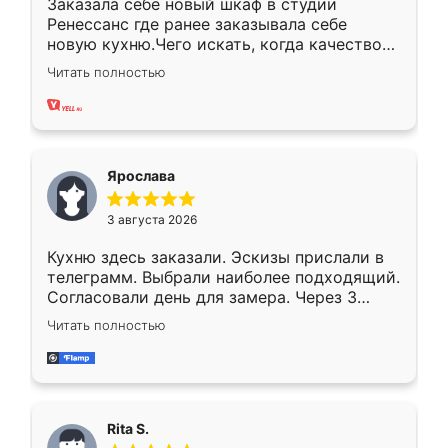
Заказала себе новый шкаф в студии
Ренессанс где ранее заказывала себе
новую кухню.Чего искать, когда качеством
вполне довольна. Служит кухня уже почти
Читать полностью
два года, нареканий нет.
Ярослава
3 августа 2026
Кухню здесь заказали. Эскизы прислали в
телеграмм. Выбрали наиболее подходящий.
Согласовали день для замера. Через 3
недели кухня была уже готова. Остались
Читать полностью
довольны работой. Спасибо Ренессанс
мебель за качественную работу!
Rita S.