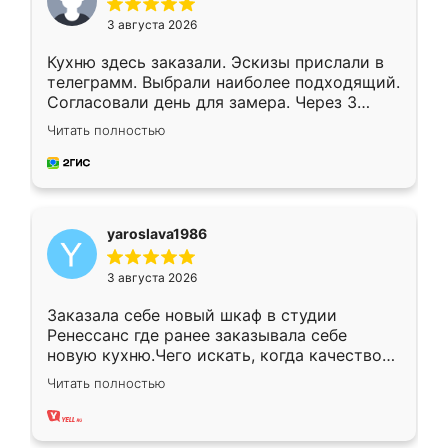
3 августа 2026
Кухню здесь заказали. Эскизы прислали в
телеграмм. Выбрали наиболее подходящий.
Согласовали день для замера. Через 3
недели кухня была уже готова. Остались
Читать полностью
довольны работой. Спасибо Ренессанс
мебель за качественную работу!
yaroslava1986
3 августа 2026
Заказала себе новый шкаф в студии
Ренессанс где ранее заказывала себе
новую кухню.Чего искать, когда качеством
вполне довольна. Служит кухня уже почти
Читать полностью
два года, нареканий нет.