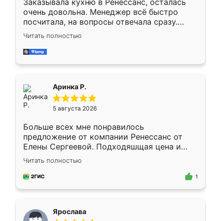
Заказывала кухню в Ренессанс, осталась
очень довольна. Менеджер всё быстро
посчитала, на вопросы отвечала сразу.
Замерщик приехал в субботу, подошёл к
Читать полностью
делу со всей ответственностью. Собрали
за день, ребята работали аккуратно, даже
пыли почти не было. Качество отличное,
ящики ходят плавно, ничего не скрипит.
Всё подошло как влитое.
Аринка Р.
5 августа 2026
Больше всех мне понравилось
предложение от компании Ренессанс от
Елены Сергеевой. Подходяшщая цена и
короткие сроки изготовления. Приехавший
Читать полностью
для замера сотрудник Владислав
предложил по моему эскизу самый
1
подходящий вариант шкафа. Немного его
видоизменил, получилось даже лучше, чем
я хотела.
Ярослава