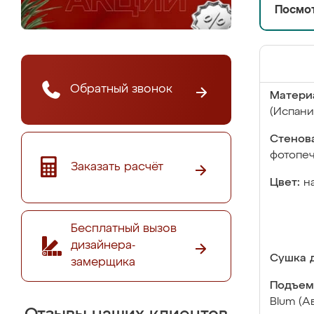
Посмот
Обратный звонок
Матери
(Испани
Стенова
фотопе
Заказать расчёт
Цвет:
н
Бесплатный вызов
дизайнера-
Сушка д
замерщика
Подъем
Blum (А