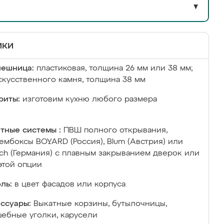
▼
ики
лешница:
пластиковая, толщина 26 мм или 38 мм;
скусственного камня, толщина 38 мм
риты:
изготовим кухню любого размера
тные системы :
ПВШ полного открывания,
ембоксы BOYARD (Россия), Blum (Австрия) или
ich (Германия) с плавным закрыванием дверок или
этой опции
ль:
в цвет фасадов или корпуса
ссуары:
Выкатные корзины, бутылочницы,
ебные уголки, карусели