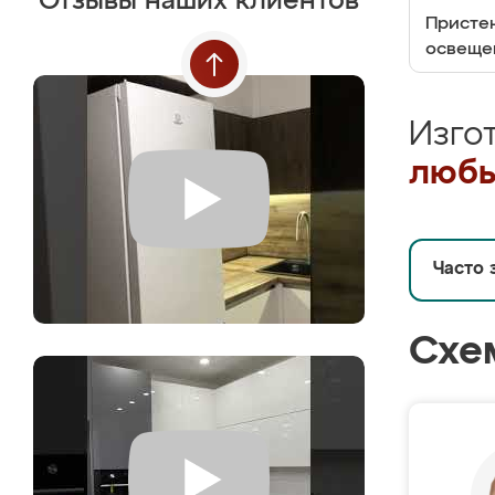
Отзывы наших клиентов
Пристен
освеще
Изго
любы
Часто 
Схе