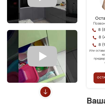
Оста
Позвон
8 (
8 (
8 (
Или оставь
ко
предвар
ОСТ
Ваша