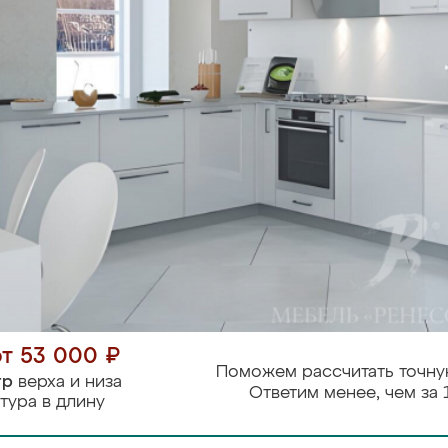
от 53 000 ₽
Поможем рассчитать точну
тр
верха и низа
Ответим менее, чем за 
тура в длину