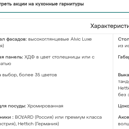
реть акции на кухонные гарнитуры
Характерист
ал фасадов:
высокоглянцевые Аlvic Luxe
Сто
я)
из и
я панель:
ХДФ в цвет столешницы или с
Габа
чатью
а выбор, более 35 цветов
Выка
танд
Hett
без 
ля посуды:
Хромированная
Цоко
ники :
BOYARD (Россия) или премиум класса
Аксе
встрия), Hettich (Германия)
волш