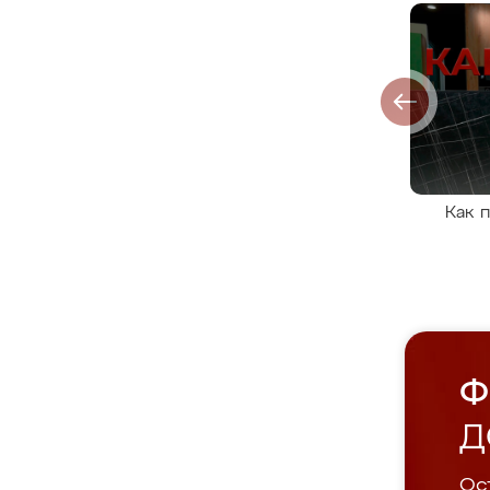
Как 
Ф
Д
Ост