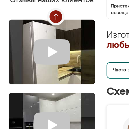
Отзывы наших клиентов
Пристен
освеще
Изго
любы
Часто 
Схе