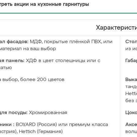
реть акции на кухонные гарнитуры
Характерист
ал фасадов:
МДФ, покрытые плёнкой ПВХ, или
Сто
материал на ваш выбор
из и
я панель:
ХДФ в цвет столешницы или с
Габа
чатью
а выбор, более 200 цветов
Выка
танд
Hett
без 
ля посуды:
Хромированная
Цоко
ники :
BOYARD (Россия) или премиум класса
Аксе
встрия), Hettich (Германия)
волш