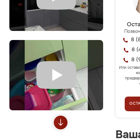
Оста
Позвон
8 (
8 (
8 (
Или оставь
ко
предвар
ОСТ
Ваша