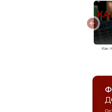
Как 
Ф
Д
Ост