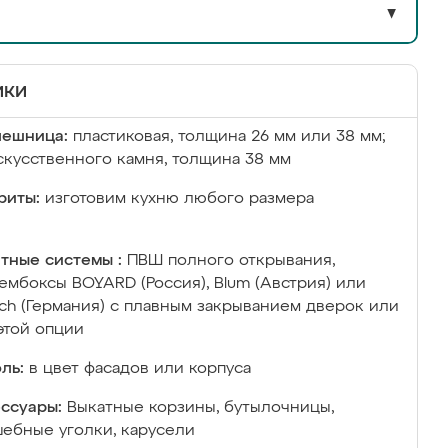
▼
ики
лешница:
пластиковая, толщина 26 мм или 38 мм;
скусственного камня, толщина 38 мм
риты:
изготовим кухню любого размера
тные системы :
ПВШ полного открывания,
ембоксы BOYARD (Россия), Blum (Австрия) или
ich (Германия) с плавным закрыванием дверок или
этой опции
ль:
в цвет фасадов или корпуса
ссуары:
Выкатные корзины, бутылочницы,
ебные уголки, карусели