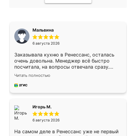
Мальвина
6 августа 2026
Заказывала кухню в Ренессанс, осталась
очень довольна. Менеджер всё быстро
посчитала, на вопросы отвечала сразу.
Замерщик приехал в субботу, подошёл к
Читать полностью
делу со всей ответственностью. Собрали
за день, ребята работали аккуратно, даже
пыли почти не было. Качество отличное,
ящики ходят плавно, ничего не скрипит.
Всё подошло как влитое.
Игорь М.
6 августа 2026
На самом деле в Ренессанс уже не первый