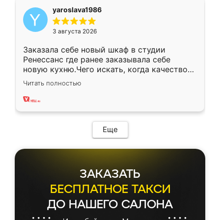
yaroslava1986
3 августа 2026
Заказала себе новый шкаф в студии
Ренессанс где ранее заказывала себе
новую кухню.Чего искать, когда качеством
вполне довольна. Служит кухня уже почти
Читать полностью
два года, нареканий нет.
Еще
ЗАКАЗАТЬ
БЕСПЛАТНОЕ ТАКСИ
ДО НАШЕГО САЛОНА