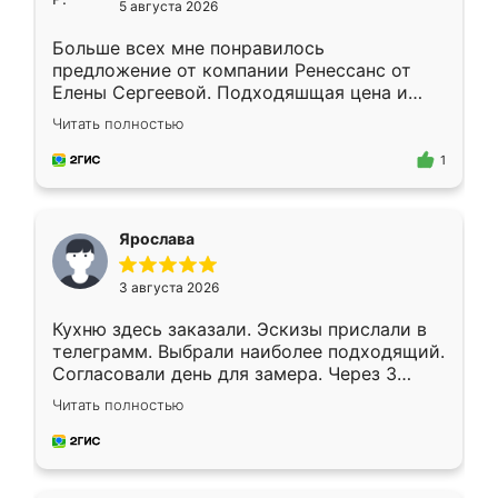
5 августа 2026
Больше всех мне понравилось
предложение от компании Ренессанс от
Елены Сергеевой. Подходяшщая цена и
короткие сроки изготовления. Приехавший
Читать полностью
для замера сотрудник Владислав
предложил по моему эскизу самый
1
подходящий вариант шкафа. Немного его
видоизменил, получилось даже лучше, чем
я хотела.
Ярослава
3 августа 2026
Кухню здесь заказали. Эскизы прислали в
телеграмм. Выбрали наиболее подходящий.
Согласовали день для замера. Через 3
недели кухня была уже готова. Остались
Читать полностью
довольны работой. Спасибо Ренессанс
мебель за качественную работу!