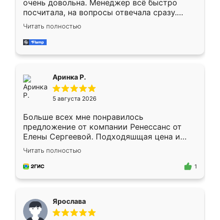
очень довольна. Менеджер всё быстро
посчитала, на вопросы отвечала сразу.
Замерщик приехал в субботу, подошёл к
Читать полностью
делу со всей ответственностью. Собрали
за день, ребята работали аккуратно, даже
пыли почти не было. Качество отличное,
ящики ходят плавно, ничего не скрипит.
Всё подошло как влитое.
Аринка Р.
5 августа 2026
Больше всех мне понравилось
предложение от компании Ренессанс от
Елены Сергеевой. Подходяшщая цена и
короткие сроки изготовления. Приехавший
Читать полностью
для замера сотрудник Владислав
предложил по моему эскизу самый
1
подходящий вариант шкафа. Немного его
видоизменил, получилось даже лучше, чем
я хотела.
Ярослава