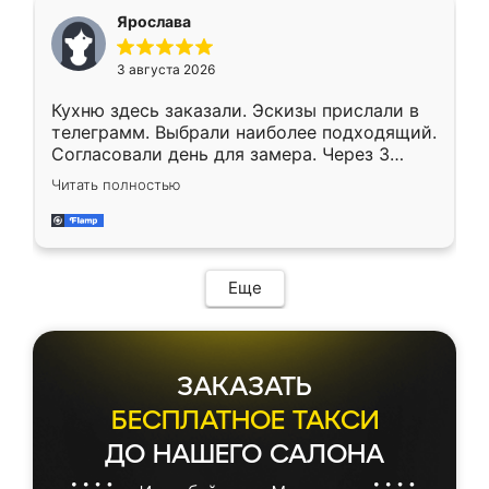
Ярослава
3 августа 2026
Кухню здесь заказали. Эскизы прислали в
телеграмм. Выбрали наиболее подходящий.
Согласовали день для замера. Через 3
недели кухня была уже готова. Остались
Читать полностью
довольны работой. Спасибо Ренессанс
мебель за качественную работу!
Еще
ЗАКАЗАТЬ
БЕСПЛАТНОЕ ТАКСИ
ДО НАШЕГО САЛОНА