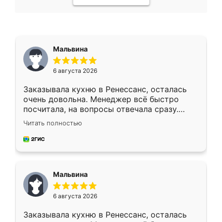
Мальвина
6 августа 2026
Заказывала кухню в Ренессанс, осталась
очень довольна. Менеджер всё быстро
посчитала, на вопросы отвечала сразу.
Замерщик приехал в субботу, подошёл к
Читать полностью
делу со всей ответственностью. Собрали
за день, ребята работали аккуратно, даже
пыли почти не было. Качество отличное,
ящики ходят плавно, ничего не скрипит.
Всё подошло как влитое.
Мальвина
6 августа 2026
Заказывала кухню в Ренессанс, осталась