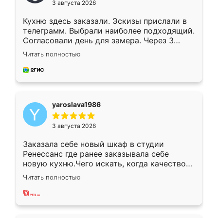
3 августа 2026
Кухню здесь заказали. Эскизы прислали в
телеграмм. Выбрали наиболее подходящий.
Согласовали день для замера. Через 3
недели кухня была уже готова. Остались
Читать полностью
довольны работой. Спасибо Ренессанс
мебель за качественную работу!
yaroslava1986
3 августа 2026
Заказала себе новый шкаф в студии
Ренессанс где ранее заказывала себе
новую кухню.Чего искать, когда качеством
вполне довольна. Служит кухня уже почти
Читать полностью
два года, нареканий нет.