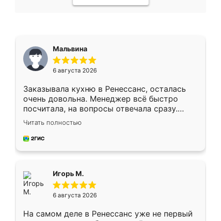
Мальвина
6 августа 2026
Заказывала кухню в Ренессанс, осталась
очень довольна. Менеджер всё быстро
посчитала, на вопросы отвечала сразу.
Замерщик приехал в субботу, подошёл к
Читать полностью
делу со всей ответственностью. Собрали
за день, ребята работали аккуратно, даже
пыли почти не было. Качество отличное,
ящики ходят плавно, ничего не скрипит.
Всё подошло как влитое.
Игорь М.
6 августа 2026
На самом деле в Ренессанс уже не первый