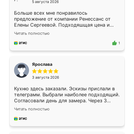
5 августа 2026
Больше всех мне понравилось
предложение от компании Ренессанс от
Елены Сергеевой. Подходяшщая цена и
короткие сроки изготовления. Приехавший
Читать полностью
для замера сотрудник Владислав
предложил по моему эскизу самый
1
подходящий вариант шкафа. Немного его
видоизменил, получилось даже лучше, чем
я хотела.
Ярослава
3 августа 2026
Кухню здесь заказали. Эскизы прислали в
телеграмм. Выбрали наиболее подходящий.
Согласовали день для замера. Через 3
недели кухня была уже готова. Остались
Читать полностью
довольны работой. Спасибо Ренессанс
мебель за качественную работу!