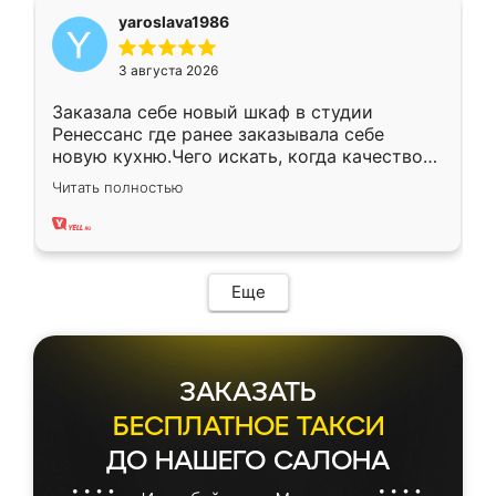
yaroslava1986
3 августа 2026
Заказала себе новый шкаф в студии
Ренессанс где ранее заказывала себе
новую кухню.Чего искать, когда качеством
вполне довольна. Служит кухня уже почти
Читать полностью
два года, нареканий нет.
Еще
ЗАКАЗАТЬ
БЕСПЛАТНОЕ ТАКСИ
ДО НАШЕГО САЛОНА