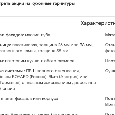
реть акции на кухонные гарнитуры
Характерист
ал фасадов:
массив дуба
Мате
ница:
пластиковая, толщина 26 мм или 38 мм;
Стен
сственного камня, толщина 38 мм
фото
ы:
изготовим кухню любого размера
Цвет
е системы :
ПВШ полного открывания,
Сушк
оксы BOYARD (Россия), Blum (Австрия) или
 (Германия) с плавным закрыванием дверок или
й опции
в цвет фасадов или корпуса
Подъ
Blum
уары:
Выкатные корзины, бутылочницы,
Прис