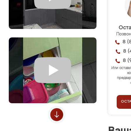
Оста
Позвон
8 (
8 (
8 (
Или оставь
ко
предвар
ОСТ