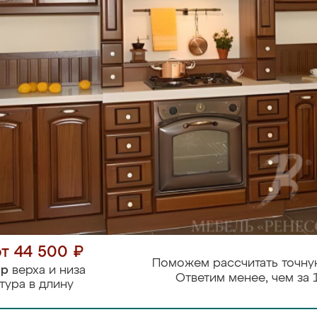
от 44 500 ₽
Поможем рассчитать точну
тр
верха и низа
Ответим менее, чем за 
тура в длину