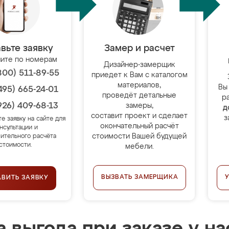
вьте заявку
Замер и расчет
ите по номерам
Дизайнер-замерщик
800) 511-89-55
приедет к Вам с каталогом
материалов,
Вы
495) 665-24-01
проведёт детальные
р
926) 409-68-13
замеры,
д
составит проект и сделает
з
те заявку на сайте для
окончательный расчёт
нсультации и
стоимости Вашей будущей
ительного расчёта
стоимости.
мебели.
ВЫЗВАТЬ ЗАМЕРЩИКА
АВИТЬ ЗАЯВКУ