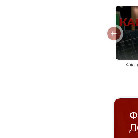
Как 
Ф
Д