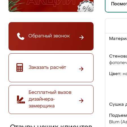
Посмот
Обратный звонок
Матери
Стенова
фотопе
Заказать расчёт
Цвет:
н
Бесплатный вызов
дизайнера-
Сушка д
замерщика
Подъем
Blum (А