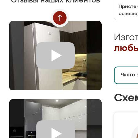
Отзывы наших клиентов
Пристен
освеще
Изго
любы
Часто 
Схе