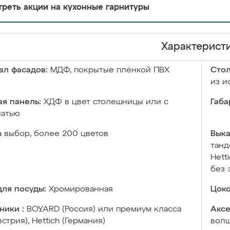
реть акции на кухонные гарнитуры
Характерист
ал фасадов:
МДФ, покрытые плёнкой ПВХ
Сто
из и
я панель:
ХДФ в цвет столешницы или с
Габа
чатью
а выбор, более 200 цветов
Выка
танд
Hett
без 
ля посуды:
Хромированная
Цоко
ники :
BOYARD (Россия) или премиум класса
Аксе
встрия), Hettich (Германия)
волш