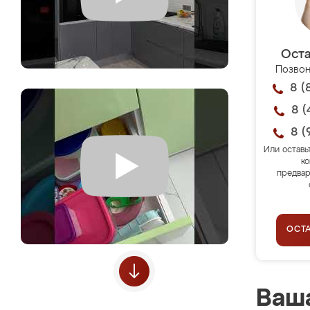
Оста
Позвон
8 (
8 (
8 (
Или оставь
ко
предвар
ОСТ
Ваша