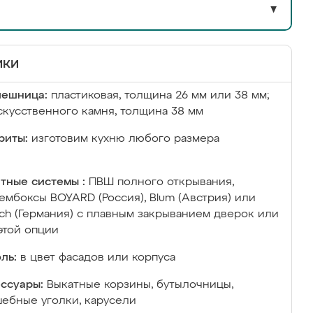
▼
ики
лешница:
пластиковая, толщина 26 мм или 38 мм;
скусственного камня, толщина 38 мм
риты:
изготовим кухню любого размера
тные системы :
ПВШ полного открывания,
ембоксы BOYARD (Россия), Blum (Австрия) или
ich (Германия) с плавным закрыванием дверок или
этой опции
ль:
в цвет фасадов или корпуса
ссуары:
Выкатные корзины, бутылочницы,
ебные уголки, карусели