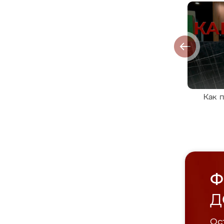
Как 
Ф
Д
Ост