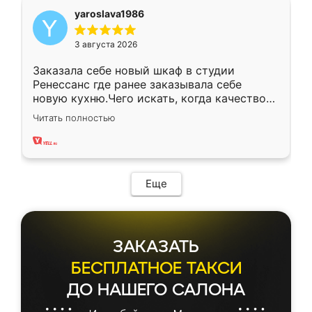
yaroslava1986
3 августа 2026
Заказала себе новый шкаф в студии
Ренессанс где ранее заказывала себе
новую кухню.Чего искать, когда качеством
вполне довольна. Служит кухня уже почти
Читать полностью
два года, нареканий нет.
Еще
ЗАКАЗАТЬ
БЕСПЛАТНОЕ ТАКСИ
ДО НАШЕГО САЛОНА