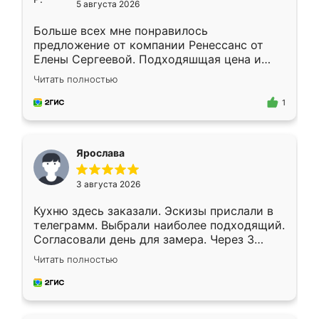
5 августа 2026
Больше всех мне понравилось
предложение от компании Ренессанс от
Елены Сергеевой. Подходяшщая цена и
короткие сроки изготовления. Приехавший
Читать полностью
для замера сотрудник Владислав
предложил по моему эскизу самый
1
подходящий вариант шкафа. Немного его
видоизменил, получилось даже лучше, чем
я хотела.
Ярослава
3 августа 2026
Кухню здесь заказали. Эскизы прислали в
телеграмм. Выбрали наиболее подходящий.
Согласовали день для замера. Через 3
недели кухня была уже готова. Остались
Читать полностью
довольны работой. Спасибо Ренессанс
мебель за качественную работу!