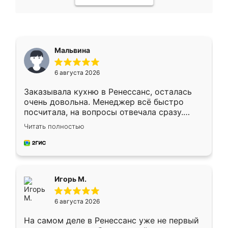
Мальвина
6 августа 2026
Заказывала кухню в Ренессанс, осталась
очень довольна. Менеджер всё быстро
посчитала, на вопросы отвечала сразу.
Замерщик приехал в субботу, подошёл к
Читать полностью
делу со всей ответственностью. Собрали
за день, ребята работали аккуратно, даже
пыли почти не было. Качество отличное,
ящики ходят плавно, ничего не скрипит.
Всё подошло как влитое.
Игорь М.
6 августа 2026
На самом деле в Ренессанс уже не первый