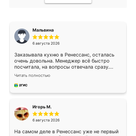
Мальвина
6 августа 2026
Заказывала кухню в Ренессанс, осталась
очень довольна. Менеджер всё быстро
посчитала, на вопросы отвечала сразу.
Замерщик приехал в субботу, подошёл к
Читать полностью
делу со всей ответственностью. Собрали
за день, ребята работали аккуратно, даже
пыли почти не было. Качество отличное,
ящики ходят плавно, ничего не скрипит.
Всё подошло как влитое.
Игорь М.
6 августа 2026
На самом деле в Ренессанс уже не первый