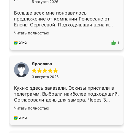
5 августа 2026
Больше всех мне понравилось
предложение от компании Ренессанс от
Елены Сергеевой. Подходяшщая цена и
короткие сроки изготовления. Приехавший
Читать полностью
для замера сотрудник Владислав
предложил по моему эскизу самый
1
подходящий вариант шкафа. Немного его
видоизменил, получилось даже лучше, чем
я хотела.
Ярослава
3 августа 2026
Кухню здесь заказали. Эскизы прислали в
телеграмм. Выбрали наиболее подходящий.
Согласовали день для замера. Через 3
недели кухня была уже готова. Остались
Читать полностью
довольны работой. Спасибо Ренессанс
мебель за качественную работу!