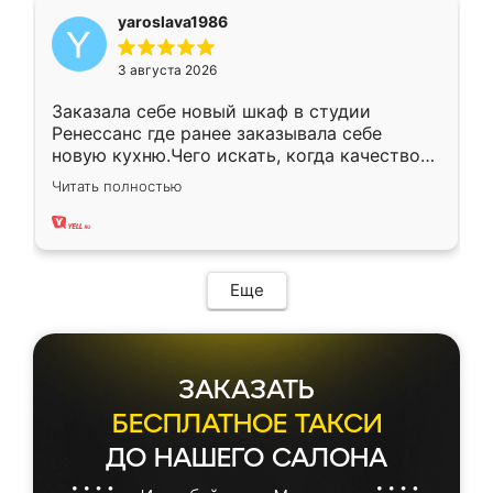
yaroslava1986
3 августа 2026
Заказала себе новый шкаф в студии
Ренессанс где ранее заказывала себе
новую кухню.Чего искать, когда качеством
вполне довольна. Служит кухня уже почти
Читать полностью
два года, нареканий нет.
Еще
ЗАКАЗАТЬ
БЕСПЛАТНОЕ ТАКСИ
ДО НАШЕГО САЛОНА