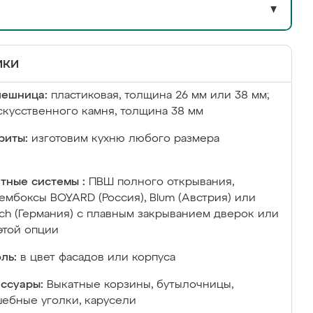
▼
ики
лешница:
пластиковая, толщина 26 мм или 38 мм;
скусственного камня, толщина 38 мм
риты:
изготовим кухню любого размера
тные системы :
ПВШ полного открывания,
ембоксы BOYARD (Россия), Blum (Австрия) или
ich (Германия) с плавным закрыванием дверок или
этой опции
ль:
в цвет фасадов или корпуса
ссуары:
Выкатные корзины, бутылочницы,
ебные уголки, карусели