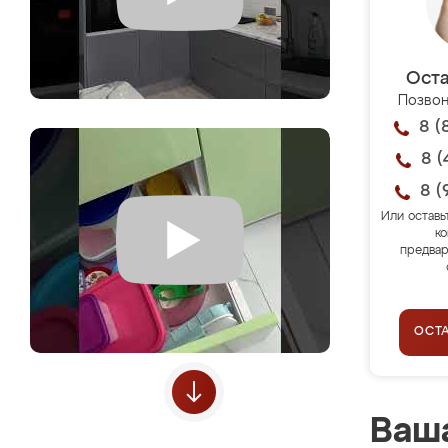
Оста
Позвон
8 (
8 (
8 (
Или оставь
ко
предвар
ОСТ
Ваша