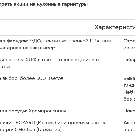
реть акции на кухонные гарнитуры
Характерист
ал фасадов:
МДФ, покрытые плёнкой ПВХ, или
Сто
материал на ваш выбор
из и
я панель:
ХДФ в цвет столешницы или с
Габа
чатью
а выбор, более 300 цветов
Выка
танд
Hett
без 
ля посуды:
Хромированная
Цоко
ники :
BOYARD (Россия) или премиум класса
Аксе
встрия), Hettich (Германия)
волш