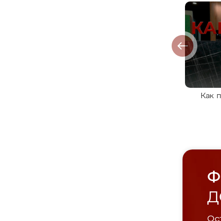
Как 
Ф
Д
Ост