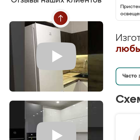
Отзывы наших клиентов
Пристен
освеще
Изго
любы
Часто 
Схе