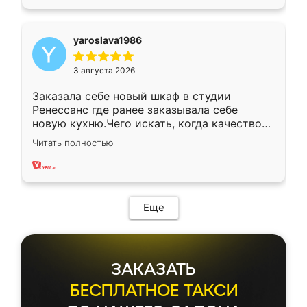
yaroslava1986
3 августа 2026
Заказала себе новый шкаф в студии
Ренессанс где ранее заказывала себе
новую кухню.Чего искать, когда качеством
вполне довольна. Служит кухня уже почти
Читать полностью
два года, нареканий нет.
Еще
ЗАКАЗАТЬ
БЕСПЛАТНОЕ ТАКСИ