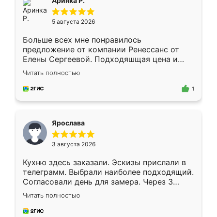
Аринка Р.
5 августа 2026
Больше всех мне понравилось
предложение от компании Ренессанс от
Елены Сергеевой. Подходяшщая цена и
короткие сроки изготовления. Приехавший
Читать полностью
для замера сотрудник Владислав
предложил по моему эскизу самый
1
подходящий вариант шкафа. Немного его
видоизменил, получилось даже лучше, чем
я хотела.
Ярослава
3 августа 2026
Кухню здесь заказали. Эскизы прислали в
телеграмм. Выбрали наиболее подходящий.
Согласовали день для замера. Через 3
недели кухня была уже готова. Остались
Читать полностью
довольны работой. Спасибо Ренессанс
мебель за качественную работу!