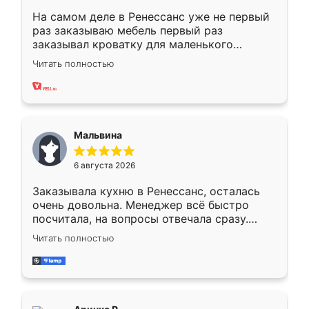
На самом деле в Ренессанс уже не первый
раз заказываю мебель первый раз
заказывал кроватку для маленького
ребёнка при его рождении ,во второй раз
Читать полностью
заказал шкаф-купе. По качеству очень
хорошее сборка достаточно быстрая,
также адекватные цены. До этого
сравнивал с разными конкурентами в этом
сегменте ,выбор у конкурентов куда
Мальвина
меньше, здесь же он более разнообразный.
Мне нравится ,если что-то потребуется из
6 августа 2026
мебели буду заказывать только здесь.
Заказывала кухню в Ренессанс, осталась
очень довольна. Менеджер всё быстро
посчитала, на вопросы отвечала сразу.
Замерщик приехал в субботу, подошёл к
Читать полностью
делу со всей ответственностью. Собрали
за день, ребята работали аккуратно, даже
пыли почти не было. Качество отличное,
ящики ходят плавно, ничего не скрипит.
Всё подошло как влитое.