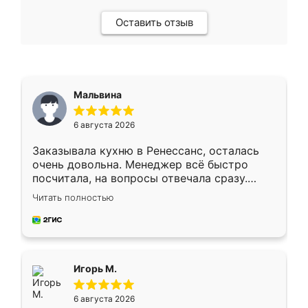
Оставить отзыв
Мальвина
6 августа 2026
Заказывала кухню в Ренессанс, осталась
очень довольна. Менеджер всё быстро
посчитала, на вопросы отвечала сразу.
Замерщик приехал в субботу, подошёл к
Читать полностью
делу со всей ответственностью. Собрали
за день, ребята работали аккуратно, даже
пыли почти не было. Качество отличное,
ящики ходят плавно, ничего не скрипит.
Всё подошло как влитое.
Игорь М.
6 августа 2026