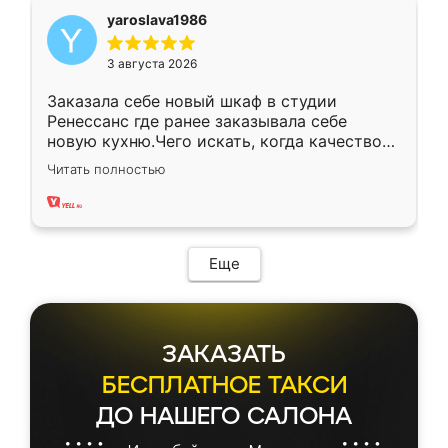
yaroslava1986
3 августа 2026
Заказала себе новый шкаф в студии
Ренессанс где ранее заказывала себе
новую кухню.Чего искать, когда качеством
вполне довольна. Служит кухня уже почти
Читать полностью
два года, нареканий нет.
Еще
ЗАКАЗАТЬ
БЕСПЛАТНОЕ ТАКСИ
ДО НАШЕГО САЛОНА