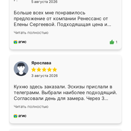
5 августа 2026
Больше всех мне понравилось
предложение от компании Ренессанс от
Елены Сергеевой. Подходяшщая цена и
короткие сроки изготовления. Приехавший
Читать полностью
для замера сотрудник Владислав
предложил по моему эскизу самый
1
подходящий вариант шкафа. Немного его
видоизменил, получилось даже лучше, чем
я хотела.
Ярослава
3 августа 2026
Кухню здесь заказали. Эскизы прислали в
телеграмм. Выбрали наиболее подходящий.
Согласовали день для замера. Через 3
недели кухня была уже готова. Остались
Читать полностью
довольны работой. Спасибо Ренессанс
мебель за качественную работу!