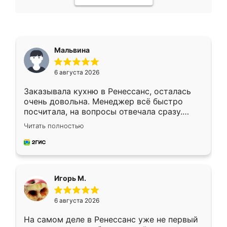
Мальвина
6 августа 2026
Заказывала кухню в Ренессанс, осталась
очень довольна. Менеджер всё быстро
посчитала, на вопросы отвечала сразу.
Замерщик приехал в субботу, подошёл к
Читать полностью
делу со всей ответственностью. Собрали
за день, ребята работали аккуратно, даже
пыли почти не было. Качество отличное,
ящики ходят плавно, ничего не скрипит.
Всё подошло как влитое.
Игорь М.
6 августа 2026
На самом деле в Ренессанс уже не первый