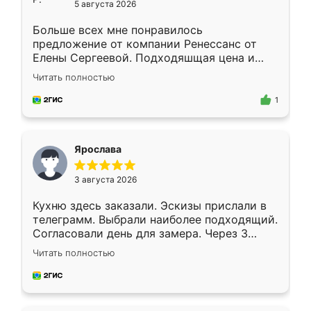
5 августа 2026
Больше всех мне понравилось
предложение от компании Ренессанс от
Елены Сергеевой. Подходяшщая цена и
короткие сроки изготовления. Приехавший
Читать полностью
для замера сотрудник Владислав
предложил по моему эскизу самый
1
подходящий вариант шкафа. Немного его
видоизменил, получилось даже лучше, чем
я хотела.
Ярослава
3 августа 2026
Кухню здесь заказали. Эскизы прислали в
телеграмм. Выбрали наиболее подходящий.
Согласовали день для замера. Через 3
недели кухня была уже готова. Остались
Читать полностью
довольны работой. Спасибо Ренессанс
мебель за качественную работу!