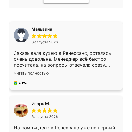
Мальвина
6 августа 2026
Заказывала кухню в Ренессанс, осталась
очень довольна. Менеджер всё быстро
посчитала, на вопросы отвечала сразу.
Замерщик приехал в субботу, подошёл к
Читать полностью
делу со всей ответственностью. Собрали
за день, ребята работали аккуратно, даже
пыли почти не было. Качество отличное,
ящики ходят плавно, ничего не скрипит.
Всё подошло как влитое.
Игорь М.
6 августа 2026
На самом деле в Ренессанс уже не первый