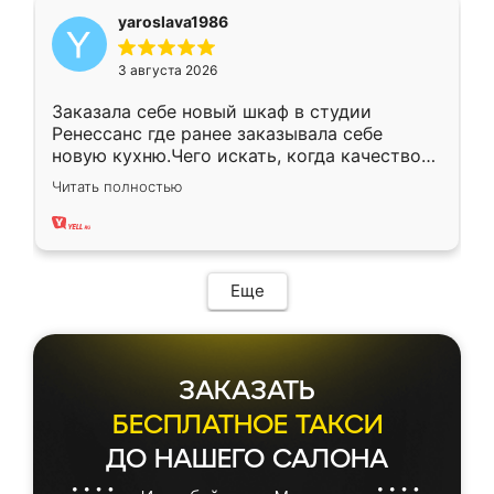
yaroslava1986
3 августа 2026
Заказала себе новый шкаф в студии
Ренессанс где ранее заказывала себе
новую кухню.Чего искать, когда качеством
вполне довольна. Служит кухня уже почти
Читать полностью
два года, нареканий нет.
Еще
ЗАКАЗАТЬ
БЕСПЛАТНОЕ ТАКСИ
ДО НАШЕГО САЛОНА