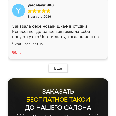
yaroslava1986
3 августа 2026
Заказала себе новый шкаф в студии
Ренессанс где ранее заказывала себе
новую кухню.Чего искать, когда качеством
вполне довольна. Служит кухня уже почти
Читать полностью
два года, нареканий нет.
Еще
ЗАКАЗАТЬ
БЕСПЛАТНОЕ ТАКСИ
ДО НАШЕГО САЛОНА