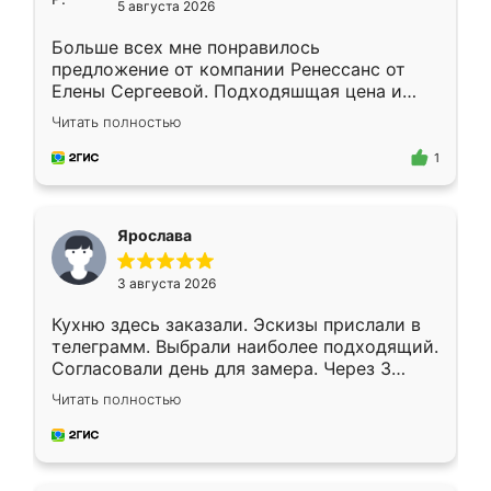
5 августа 2026
Больше всех мне понравилось
предложение от компании Ренессанс от
Елены Сергеевой. Подходяшщая цена и
короткие сроки изготовления. Приехавший
Читать полностью
для замера сотрудник Владислав
предложил по моему эскизу самый
1
подходящий вариант шкафа. Немного его
видоизменил, получилось даже лучше, чем
я хотела.
Ярослава
3 августа 2026
Кухню здесь заказали. Эскизы прислали в
телеграмм. Выбрали наиболее подходящий.
Согласовали день для замера. Через 3
недели кухня была уже готова. Остались
Читать полностью
довольны работой. Спасибо Ренессанс
мебель за качественную работу!