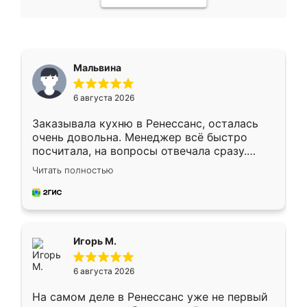
Мальвина
6 августа 2026
Заказывала кухню в Ренессанс, осталась
очень довольна. Менеджер всё быстро
посчитала, на вопросы отвечала сразу.
Замерщик приехал в субботу, подошёл к
Читать полностью
делу со всей ответственностью. Собрали
за день, ребята работали аккуратно, даже
пыли почти не было. Качество отличное,
ящики ходят плавно, ничего не скрипит.
Всё подошло как влитое.
Игорь М.
6 августа 2026
На самом деле в Ренессанс уже не первый