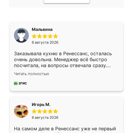
Мальвина
6 августа 2026
Заказывала кухню в Ренессанс, осталась
очень довольна. Менеджер всё быстро
посчитала, на вопросы отвечала сразу.
Замерщик приехал в субботу, подошёл к
Читать полностью
делу со всей ответственностью. Собрали
за день, ребята работали аккуратно, даже
пыли почти не было. Качество отличное,
ящики ходят плавно, ничего не скрипит.
Всё подошло как влитое.
Игорь М.
6 августа 2026
На самом деле в Ренессанс уже не первый