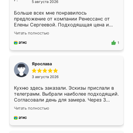
5 августа 2026
Больше всех мне понравилось
предложение от компании Ренессанс от
Елены Сергеевой. Подходяшщая цена и
короткие сроки изготовления. Приехавший
Читать полностью
для замера сотрудник Владислав
предложил по моему эскизу самый
1
подходящий вариант шкафа. Немного его
видоизменил, получилось даже лучше, чем
я хотела.
Ярослава
3 августа 2026
Кухню здесь заказали. Эскизы прислали в
телеграмм. Выбрали наиболее подходящий.
Согласовали день для замера. Через 3
недели кухня была уже готова. Остались
Читать полностью
довольны работой. Спасибо Ренессанс
мебель за качественную работу!