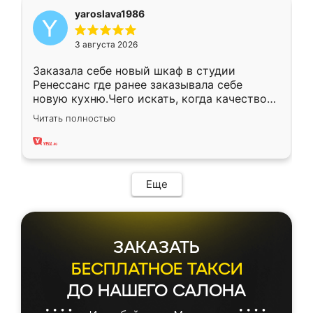
yaroslava1986
3 августа 2026
Заказала себе новый шкаф в студии
Ренессанс где ранее заказывала себе
новую кухню.Чего искать, когда качеством
вполне довольна. Служит кухня уже почти
Читать полностью
два года, нареканий нет.
Еще
ЗАКАЗАТЬ
БЕСПЛАТНОЕ ТАКСИ
ДО НАШЕГО САЛОНА