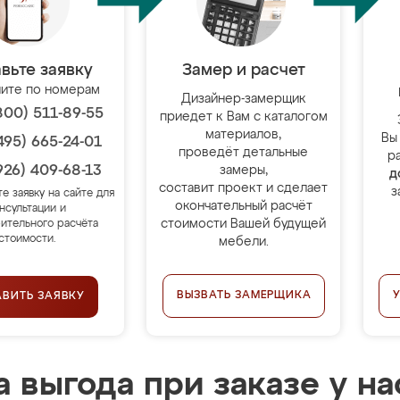
вьте заявку
Замер и расчет
ите по номерам
Дизайнер-замерщик
800) 511-89-55
приедет к Вам с каталогом
материалов,
Вы
495) 665-24-01
проведёт детальные
р
926) 409-68-13
замеры,
д
составит проект и сделает
з
те заявку на сайте для
окончательный расчёт
нсультации и
стоимости Вашей будущей
ительного расчёта
стоимости.
мебели.
ВЫЗВАТЬ ЗАМЕРЩИКА
АВИТЬ ЗАЯВКУ
 выгода при заказе у на