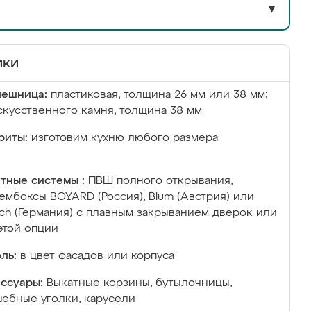
▼
ики
лешница:
пластиковая, толщина 26 мм или 38 мм;
скусственного камня, толщина 38 мм
риты:
изготовим кухню любого размера
тные системы :
ПВШ полного открывания,
ембоксы BOYARD (Россия), Blum (Австрия) или
ich (Германия) с плавным закрыванием дверок или
этой опции
ль:
в цвет фасадов или корпуса
ссуары:
Выкатные корзины, бутылочницы,
ебные уголки, карусели