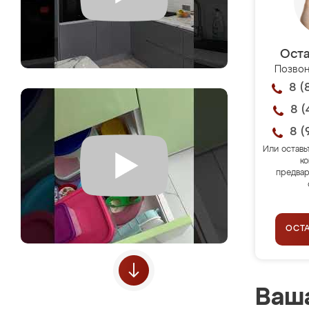
Оста
Позвон
8 (
8 (
8 (
Или оставь
ко
предвар
ОСТ
Ваша