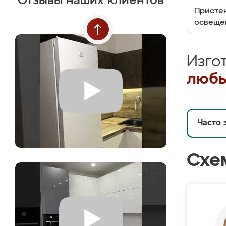
Отзывы наших клиентов
Пристен
освеще
Изго
любы
Часто 
Схе