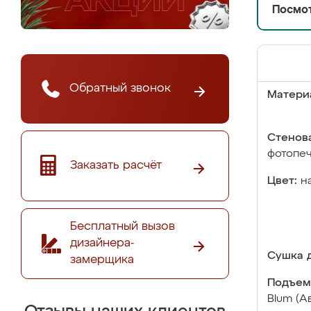
Посмот
Обратный звонок
Матери
Стенова
фотопе
Заказать расчёт
Цвет:
н
Бесплатный вызов
дизайнера-
Сушка д
замерщика
Подъем
Blum (А