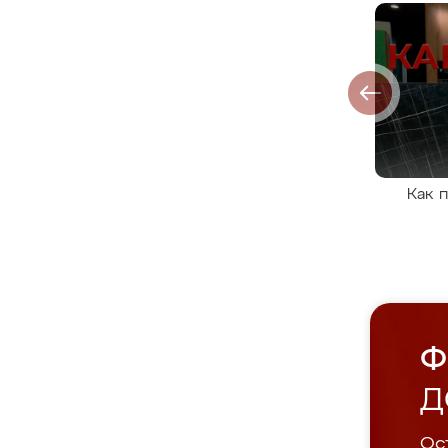
Как 
Ф
Д
Ост