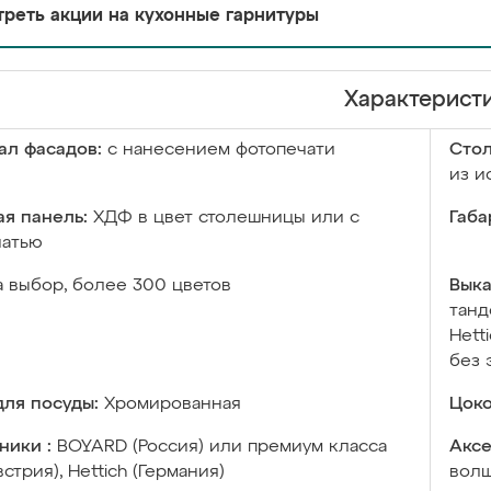
реть акции на кухонные гарнитуры
Характерист
ал фасадов:
с нанесением фотопечати
Сто
из и
я панель:
ХДФ в цвет столешницы или с
Габа
чатью
а выбор, более 300 цветов
Выка
танд
Hett
без 
ля посуды:
Хромированная
Цоко
ники :
BOYARD (Россия) или премиум класса
Аксе
встрия), Hettich (Германия)
волш