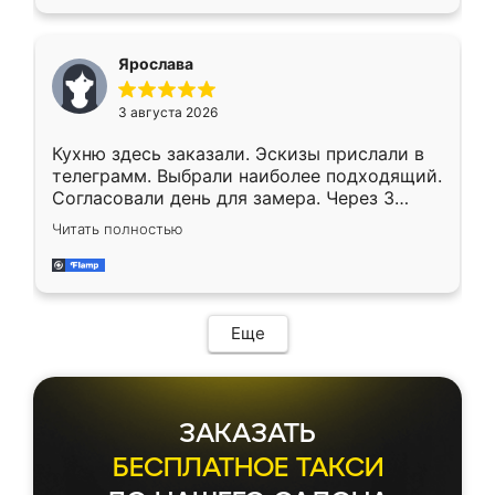
Ярослава
3 августа 2026
Кухню здесь заказали. Эскизы прислали в
телеграмм. Выбрали наиболее подходящий.
Согласовали день для замера. Через 3
недели кухня была уже готова. Остались
Читать полностью
довольны работой. Спасибо Ренессанс
мебель за качественную работу!
Еще
ЗАКАЗАТЬ
БЕСПЛАТНОЕ ТАКСИ