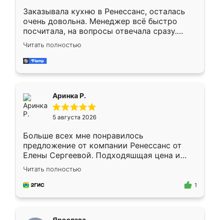
Заказывала кухню в Ренессанс, осталась
очень довольна. Менеджер всё быстро
посчитала, на вопросы отвечала сразу.
Замерщик приехал в субботу, подошёл к
Читать полностью
делу со всей ответственностью. Собрали
за день, ребята работали аккуратно, даже
пыли почти не было. Качество отличное,
ящики ходят плавно, ничего не скрипит.
Всё подошло как влитое.
Аринка Р.
5 августа 2026
Больше всех мне понравилось
предложение от компании Ренессанс от
Елены Сергеевой. Подходяшщая цена и
короткие сроки изготовления. Приехавший
Читать полностью
для замера сотрудник Владислав
предложил по моему эскизу самый
1
подходящий вариант шкафа. Немного его
видоизменил, получилось даже лучше, чем
я хотела.
Ярослава