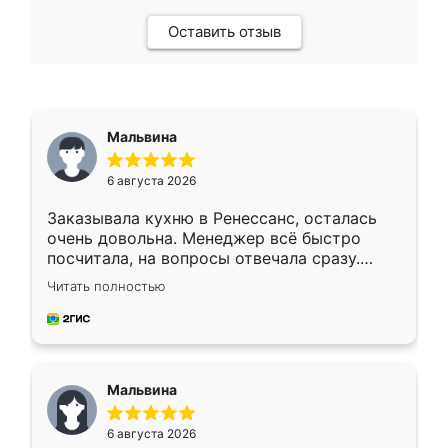
Оставить отзыв
Мальвина
6 августа 2026
Заказывала кухню в Ренессанс, осталась
очень довольна. Менеджер всё быстро
посчитала, на вопросы отвечала сразу.
Замерщик приехал в субботу, подошёл к
Читать полностью
делу со всей ответственностью. Собрали
за день, ребята работали аккуратно, даже
пыли почти не было. Качество отличное,
ящики ходят плавно, ничего не скрипит.
Всё подошло как влитое.
Мальвина
6 августа 2026