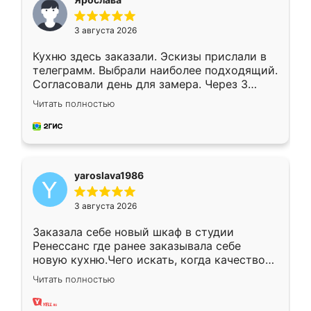
3 августа 2026
Кухню здесь заказали. Эскизы прислали в
телеграмм. Выбрали наиболее подходящий.
Согласовали день для замера. Через 3
недели кухня была уже готова. Остались
Читать полностью
довольны работой. Спасибо Ренессанс
мебель за качественную работу!
yaroslava1986
3 августа 2026
Заказала себе новый шкаф в студии
Ренессанс где ранее заказывала себе
новую кухню.Чего искать, когда качеством
вполне довольна. Служит кухня уже почти
Читать полностью
два года, нареканий нет.