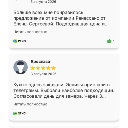
5 августа 2026
Больше всех мне понравилось
предложение от компании Ренессанс от
Елены Сергеевой. Подходяшщая цена и
короткие сроки изготовления. Приехавший
Читать полностью
для замера сотрудник Владислав
предложил по моему эскизу самый
1
подходящий вариант шкафа. Немного его
видоизменил, получилось даже лучше, чем
я хотела.
Ярослава
3 августа 2026
Кухню здесь заказали. Эскизы прислали в
телеграмм. Выбрали наиболее подходящий.
Согласовали день для замера. Через 3
недели кухня была уже готова. Остались
Читать полностью
довольны работой. Спасибо Ренессанс
мебель за качественную работу!