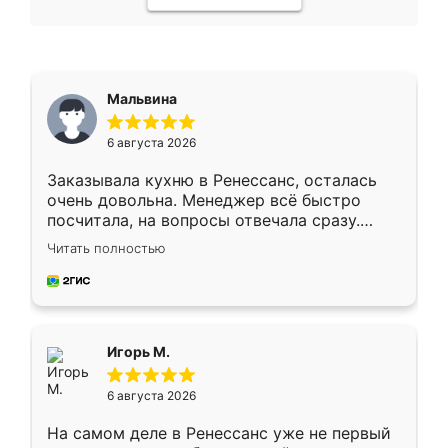
Мальвина
6 августа 2026
Заказывала кухню в Ренессанс, осталась
очень довольна. Менеджер всё быстро
посчитала, на вопросы отвечала сразу.
Замерщик приехал в субботу, подошёл к
Читать полностью
делу со всей ответственностью. Собрали
за день, ребята работали аккуратно, даже
пыли почти не было. Качество отличное,
ящики ходят плавно, ничего не скрипит.
Всё подошло как влитое.
Игорь М.
6 августа 2026
На самом деле в Ренессанс уже не первый