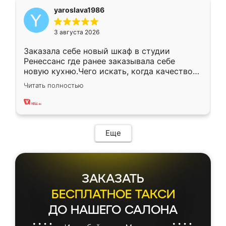
yaroslava1986
3 августа 2026
Заказала себе новый шкаф в студии
Ренессанс где ранее заказывала себе
новую кухню.Чего искать, когда качеством
вполне довольна. Служит кухня уже почти
Читать полностью
два года, нареканий нет.
Еще
ЗАКАЗАТЬ
БЕСПЛАТНОЕ ТАКСИ
ДО НАШЕГО САЛОНА