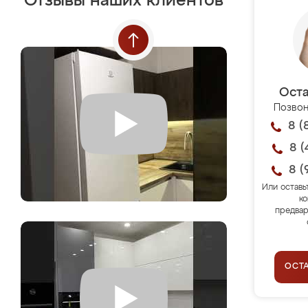
Отзывы наших клиентов
Оста
Позвон
8 (
8 (
8 (
Или оставь
ко
предвар
ОСТ