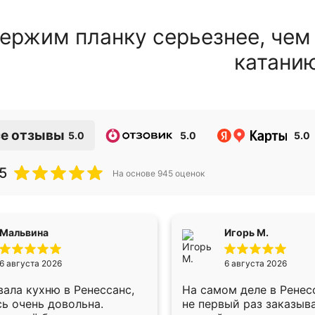
ержим планку серьезнее, чем
катани
е отзывы
5.0
5.0
5.0
5
На основе
945
оценок
Мальвина
Игорь М.
6 августа 2026
6 августа 2026
ала кухню в Ренессанс,
На самом деле в Ренес
ь очень довольна.
не первый раз заказыв