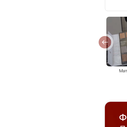
Мат
Ф