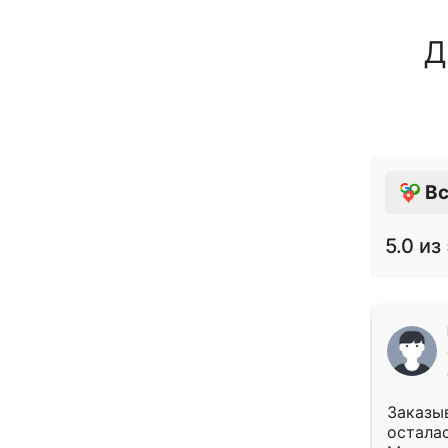
Д
Вс
5.0
из 
Заказыв
осталас