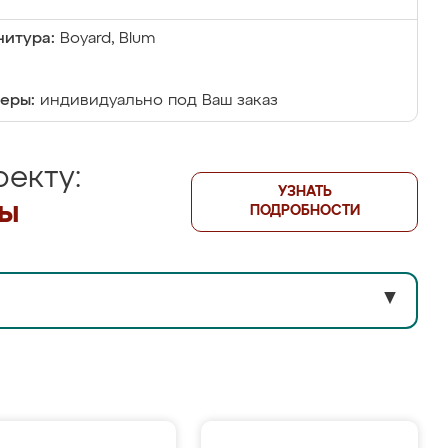
итура:
Boyard, Blum
еры:
индивидуально под Ваш заказ
екту:
УЗНАТЬ
лы
ПОДРОБНОСТИ
▼