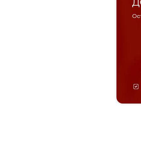
Д
Ост