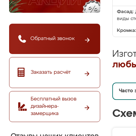
Фасад:
виды ст
Кромка
Обратный звонок
Изго
любы
Заказать расчёт
Часто 
Бесплатный вызов
дизайнера-
Схе
замерщика