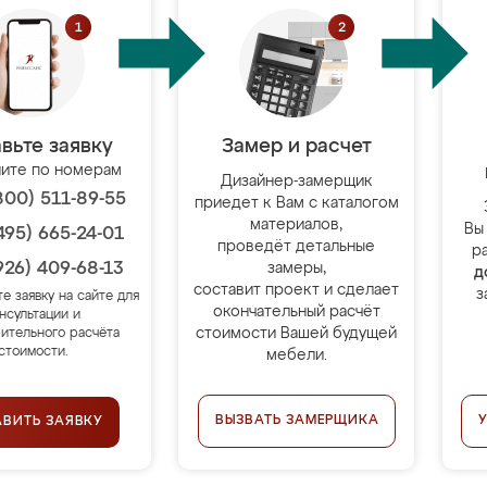
вьте заявку
Замер и расчет
ите по номерам
Дизайнер-замерщик
800) 511-89-55
приедет к Вам с каталогом
материалов,
Вы
495) 665-24-01
проведёт детальные
р
926) 409-68-13
замеры,
д
составит проект и сделает
з
те заявку на сайте для
окончательный расчёт
нсультации и
стоимости Вашей будущей
ительного расчёта
стоимости.
мебели.
ВЫЗВАТЬ ЗАМЕРЩИКА
АВИТЬ ЗАЯВКУ