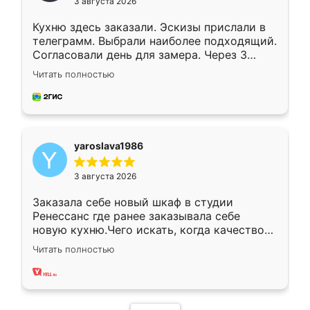
3 августа 2026
Кухню здесь заказали. Эскизы прислали в
телеграмм. Выбрали наиболее подходящий.
Согласовали день для замера. Через 3
недели кухня была уже готова. Остались
Читать полностью
довольны работой. Спасибо Ренессанс
мебель за качественную работу!
yaroslava1986
3 августа 2026
Заказала себе новый шкаф в студии
Ренессанс где ранее заказывала себе
новую кухню.Чего искать, когда качеством
вполне довольна. Служит кухня уже почти
Читать полностью
два года, нареканий нет.