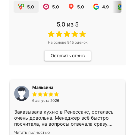
5.0
5.0
5.0
4.9
5.0
5.0
из 5
На основе
945
оценок
Оставить отзыв
Мальвина
6 августа 2026
Заказывала кухню в Ренессанс, осталась
очень довольна. Менеджер всё быстро
посчитала, на вопросы отвечала сразу.
Замерщик приехал в субботу, подошёл к
Читать полностью