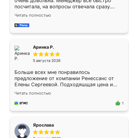
очень довольна. Менеджер всё быстро
посчитала, на вопросы отвечала сразу.
Замерщик приехал в субботу, подошёл к
Читать полностью
делу со всей ответственностью. Собрали
за день, ребята работали аккуратно, даже
пыли почти не было. Качество отличное,
ящики ходят плавно, ничего не скрипит.
Всё подошло как влитое.
Аринка Р.
5 августа 2026
Больше всех мне понравилось
предложение от компании Ренессанс от
Елены Сергеевой. Подходяшщая цена и
короткие сроки изготовления. Приехавший
Читать полностью
для замера сотрудник Владислав
предложил по моему эскизу самый
1
подходящий вариант шкафа. Немного его
видоизменил, получилось даже лучше, чем
я хотела.
Ярослава