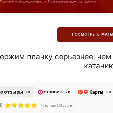
Политике конфиденциальности
|
Пользовательскому соглашению
ПОСМОТРЕТЬ МАТ
ержим планку серьезнее, чем
катани
е отзывы
5.0
5.0
5.0
5
На основе
945
оценок