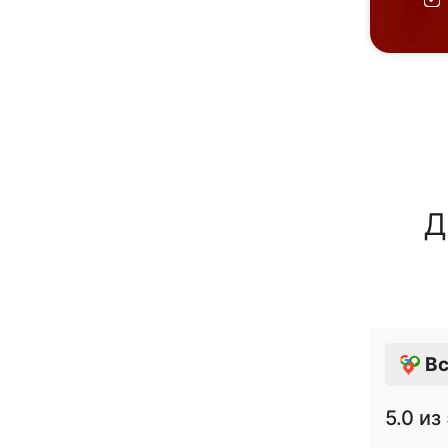
Д
Вс
5.0
из 