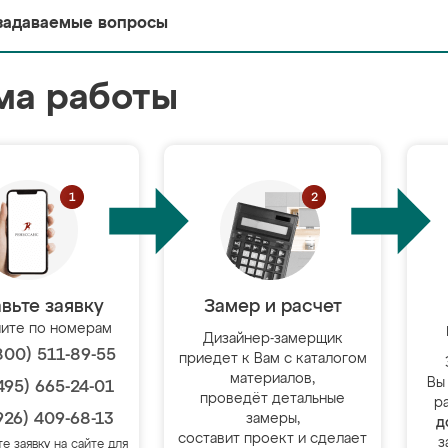
задаваемые вопросы
ма работы
вьте заявку
Замер и расчет
ите по номерам
Дизайнер-замерщик
800) 511-89-55
приедет к Вам с каталогом
материалов,
Вы
495) 665-24-01
проведёт детальные
р
926) 409-68-13
замеры,
д
составит проект и сделает
з
те заявку на сайте для