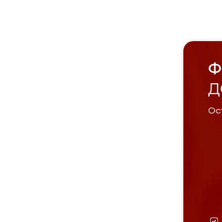
Ф
Д
Ост