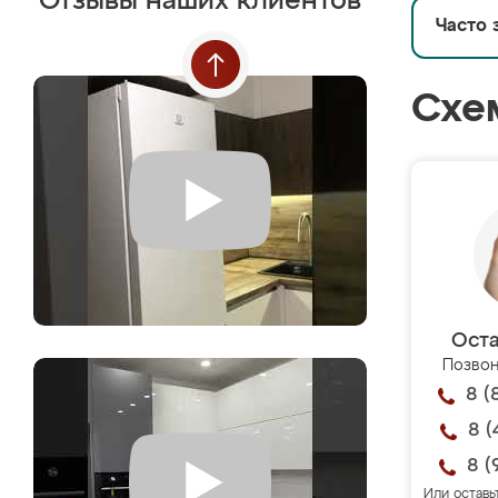
Отзывы наших клиентов
Часто 
Схе
Оста
Позвон
8 (
8 (
8 (
Или оставь