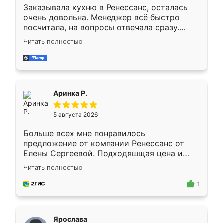
Заказывала кухню в Ренессанс, осталась
очень довольна. Менеджер всё быстро
посчитала, на вопросы отвечала сразу.
Замерщик приехал в субботу, подошёл к
Читать полностью
делу со всей ответственностью. Собрали
за день, ребята работали аккуратно, даже
пыли почти не было. Качество отличное,
ящики ходят плавно, ничего не скрипит.
Всё подошло как влитое.
Аринка Р.
5 августа 2026
Больше всех мне понравилось
предложение от компании Ренессанс от
Елены Сергеевой. Подходяшщая цена и
короткие сроки изготовления. Приехавший
Читать полностью
для замера сотрудник Владислав
предложил по моему эскизу самый
1
подходящий вариант шкафа. Немного его
видоизменил, получилось даже лучше, чем
я хотела.
Ярослава