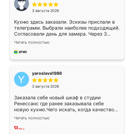
3 августа 2026
Кухню здесь заказали. Эскизы прислали в
телеграмм. Выбрали наиболее подходящий.
Согласовали день для замера. Через 3
недели кухня была уже готова. Остались
Читать полностью
довольны работой. Спасибо Ренессанс
мебель за качественную работу!
yaroslava1986
3 августа 2026
Заказала себе новый шкаф в студии
Ренессанс где ранее заказывала себе
новую кухню.Чего искать, когда качеством
вполне довольна. Служит кухня уже почти
Читать полностью
два года, нареканий нет.