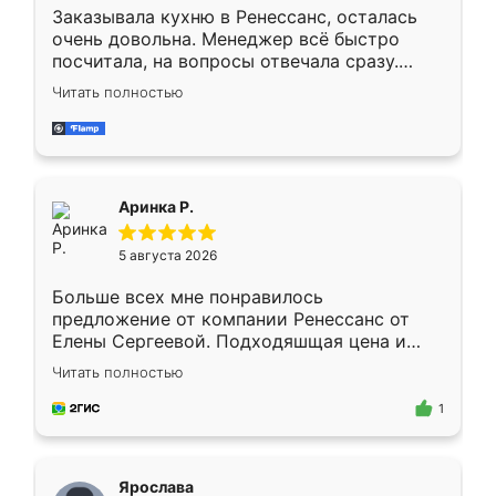
Заказывала кухню в Ренессанс, осталась
очень довольна. Менеджер всё быстро
посчитала, на вопросы отвечала сразу.
Замерщик приехал в субботу, подошёл к
Читать полностью
делу со всей ответственностью. Собрали
за день, ребята работали аккуратно, даже
пыли почти не было. Качество отличное,
ящики ходят плавно, ничего не скрипит.
Всё подошло как влитое.
Аринка Р.
5 августа 2026
Больше всех мне понравилось
предложение от компании Ренессанс от
Елены Сергеевой. Подходяшщая цена и
короткие сроки изготовления. Приехавший
Читать полностью
для замера сотрудник Владислав
предложил по моему эскизу самый
1
подходящий вариант шкафа. Немного его
видоизменил, получилось даже лучше, чем
я хотела.
Ярослава