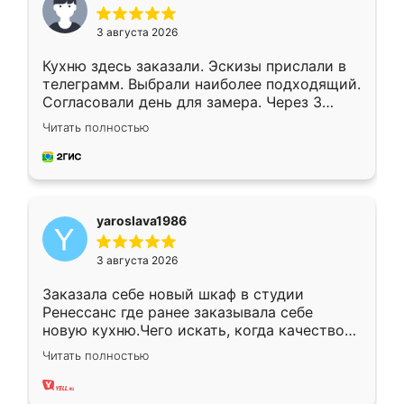
3 августа 2026
Кухню здесь заказали. Эскизы прислали в
телеграмм. Выбрали наиболее подходящий.
Согласовали день для замера. Через 3
недели кухня была уже готова. Остались
Читать полностью
довольны работой. Спасибо Ренессанс
мебель за качественную работу!
yaroslava1986
3 августа 2026
Заказала себе новый шкаф в студии
Ренессанс где ранее заказывала себе
новую кухню.Чего искать, когда качеством
вполне довольна. Служит кухня уже почти
Читать полностью
два года, нареканий нет.