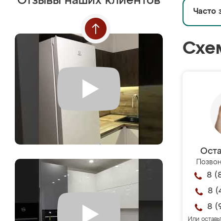
Отзывы наших клиентов
Часто 
Схе
Оста
Позвон
8 (
8 (
8 (
Или оставь