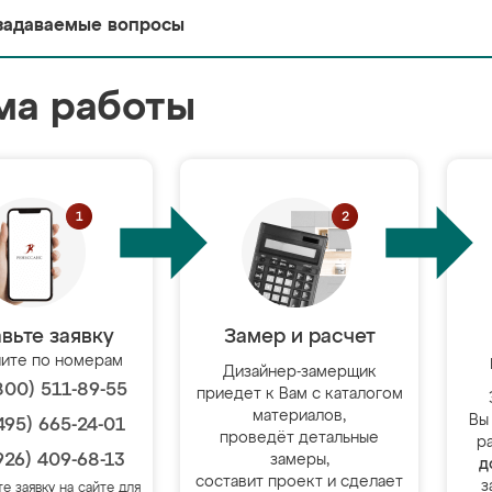
задаваемые вопросы
ма работы
вьте заявку
Замер и расчет
ите по номерам
Дизайнер-замерщик
800) 511-89-55
приедет к Вам с каталогом
материалов,
Вы
495) 665-24-01
проведёт детальные
р
926) 409-68-13
замеры,
д
составит проект и сделает
з
те заявку на сайте для