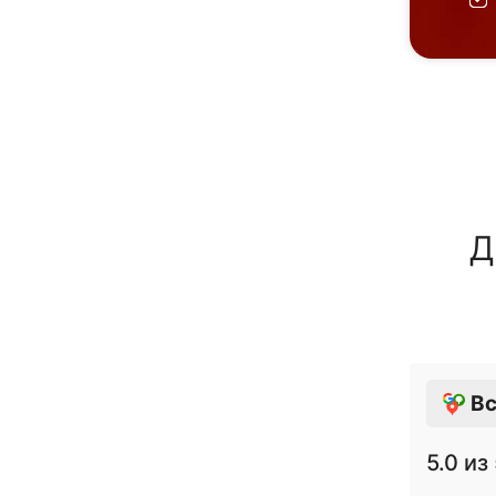
Д
Вс
5.0
из 