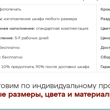
фотопечать
Кром
ы:
изготовление шкафа любого размера
Разд
ннее наполнение:
стандартная комплектация
Цвет
вление:
5-7 рабочих дней
Цена
бесплатно
Дост
:
бесплатно
Сбор
10% предоплата, 90% после доставки шкафа
Гара
товим по индивидуальному про
е размеры, цвета и материа