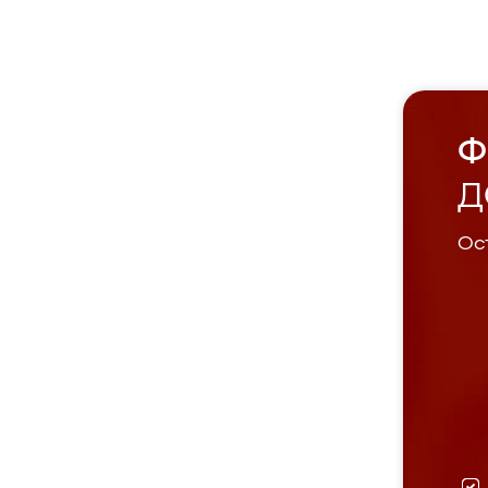
Ф
Д
Ост