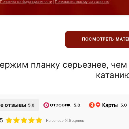
Политике конфиденциальности
|
Пользовательскому соглашению
ПОСМОТРЕТЬ МАТ
ержим планку серьезнее, чем
катани
е отзывы
5.0
5.0
5.0
5
На основе
945
оценок