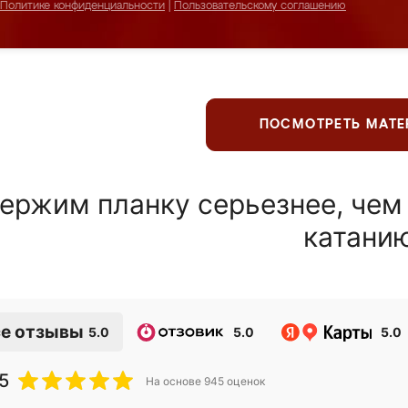
Политике конфиденциальности
|
Пользовательскому соглашению
ПОСМОТРЕТЬ МАТ
ержим планку серьезнее, чем
катани
е отзывы
5.0
5.0
5.0
5
На основе
945
оценок