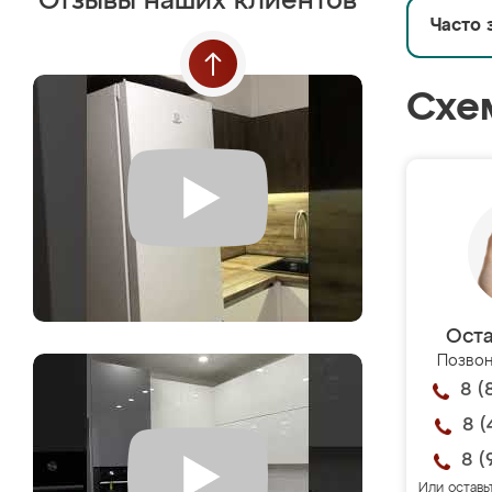
Отзывы наших клиентов
Часто 
Схе
Оста
Позвон
8 (
8 (
8 (
Или оставь