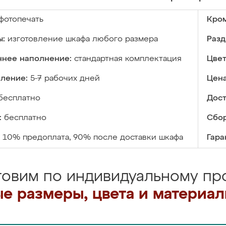
фотопечать
Кром
ы:
изготовление шкафа любого размера
Разд
ннее наполнение:
стандартная комплектация
Цвет
вление:
5-7 рабочих дней
Цена
бесплатно
Дост
:
бесплатно
Сбор
10% предоплата, 90% после доставки шкафа
Гара
товим по индивидуальному про
е размеры, цвета и материа