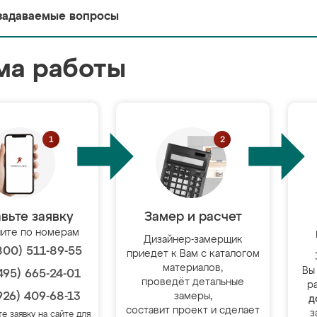
задаваемые вопросы
ма работы
вьте заявку
Замер и расчет
ите по номерам
Дизайнер-замерщик
800) 511-89-55
приедет к Вам с каталогом
материалов,
Вы
495) 665-24-01
проведёт детальные
р
926) 409-68-13
замеры,
д
составит проект и сделает
з
те заявку на сайте для