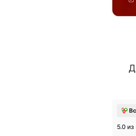
Д
Вс
5.0
из 