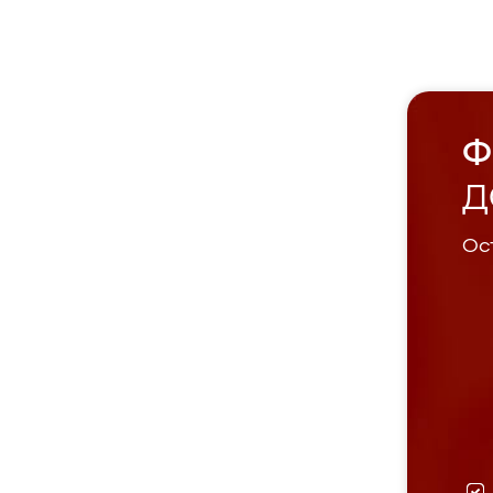
Ф
Д
Ост