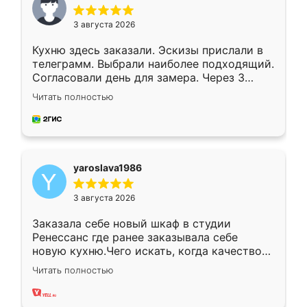
3 августа 2026
Кухню здесь заказали. Эскизы прислали в
телеграмм. Выбрали наиболее подходящий.
Согласовали день для замера. Через 3
недели кухня была уже готова. Остались
Читать полностью
довольны работой. Спасибо Ренессанс
мебель за качественную работу!
yaroslava1986
3 августа 2026
Заказала себе новый шкаф в студии
Ренессанс где ранее заказывала себе
новую кухню.Чего искать, когда качеством
вполне довольна. Служит кухня уже почти
Читать полностью
два года, нареканий нет.