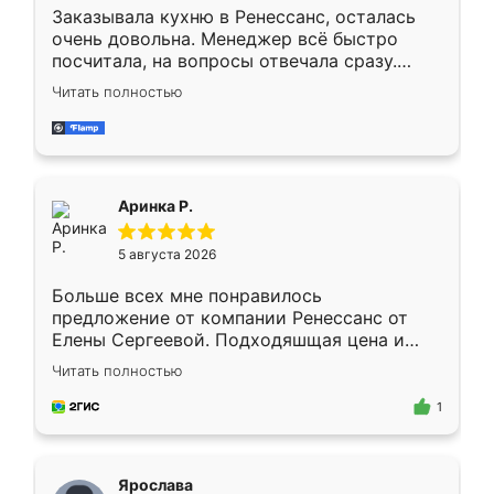
Заказывала кухню в Ренессанс, осталась
очень довольна. Менеджер всё быстро
посчитала, на вопросы отвечала сразу.
Замерщик приехал в субботу, подошёл к
Читать полностью
делу со всей ответственностью. Собрали
за день, ребята работали аккуратно, даже
пыли почти не было. Качество отличное,
ящики ходят плавно, ничего не скрипит.
Всё подошло как влитое.
Аринка Р.
5 августа 2026
Больше всех мне понравилось
предложение от компании Ренессанс от
Елены Сергеевой. Подходяшщая цена и
короткие сроки изготовления. Приехавший
Читать полностью
для замера сотрудник Владислав
предложил по моему эскизу самый
1
подходящий вариант шкафа. Немного его
видоизменил, получилось даже лучше, чем
я хотела.
Ярослава