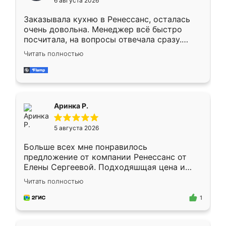
6 августа 2026
мебели буду заказывать только здесь.
Заказывала кухню в Ренессанс, осталась
очень довольна. Менеджер всё быстро
посчитала, на вопросы отвечала сразу.
Замерщик приехал в субботу, подошёл к
Читать полностью
делу со всей ответственностью. Собрали
за день, ребята работали аккуратно, даже
пыли почти не было. Качество отличное,
ящики ходят плавно, ничего не скрипит.
Всё подошло как влитое.
Аринка Р.
5 августа 2026
Больше всех мне понравилось
предложение от компании Ренессанс от
Елены Сергеевой. Подходяшщая цена и
короткие сроки изготовления. Приехавший
Читать полностью
для замера сотрудник Владислав
предложил по моему эскизу самый
1
подходящий вариант шкафа. Немного его
видоизменил, получилось даже лучше, чем