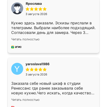
я хотела.
Ярослава
3 августа 2026
Кухню здесь заказали. Эскизы прислали в
телеграмм. Выбрали наиболее подходящий.
Согласовали день для замера. Через 3
недели кухня была уже готова. Остались
Читать полностью
довольны работой. Спасибо Ренессанс
мебель за качественную работу!
yaroslava1986
3 августа 2026
Заказала себе новый шкаф в студии
Ренессанс где ранее заказывала себе
новую кухню.Чего искать, когда качеством
вполне довольна. Служит кухня уже почти
Читать полностью
два года, нареканий нет.