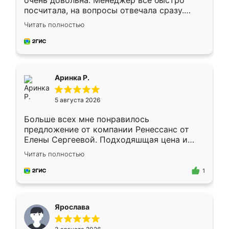
очень довольна. Менеджер всё быстро
посчитала, на вопросы отвечала сразу.
Замерщик приехал в субботу, подошёл к
Читать полностью
делу со всей ответственностью. Собрали
за день, ребята работали аккуратно, даже
пыли почти не было. Качество отличное,
ящики ходят плавно, ничего не скрипит.
Всё подошло как влитое.
Аринка Р.
5 августа 2026
Больше всех мне понравилось
предложение от компании Ренессанс от
Елены Сергеевой. Подходяшщая цена и
короткие сроки изготовления. Приехавший
Читать полностью
для замера сотрудник Владислав
предложил по моему эскизу самый
1
подходящий вариант шкафа. Немного его
видоизменил, получилось даже лучше, чем
я хотела.
Ярослава