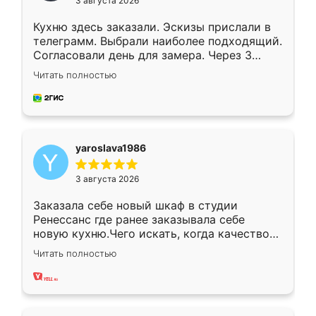
3 августа 2026
Кухню здесь заказали. Эскизы прислали в
телеграмм. Выбрали наиболее подходящий.
Согласовали день для замера. Через 3
недели кухня была уже готова. Остались
Читать полностью
довольны работой. Спасибо Ренессанс
мебель за качественную работу!
yaroslava1986
3 августа 2026
Заказала себе новый шкаф в студии
Ренессанс где ранее заказывала себе
новую кухню.Чего искать, когда качеством
вполне довольна. Служит кухня уже почти
Читать полностью
два года, нареканий нет.