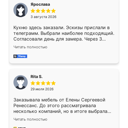
Ярослава
3 августа 2026
Кухню здесь заказали. Эскизы прислали в
телеграмм. Выбрали наиболее подходящий.
Согласовали день для замера. Через 3
недели кухня была уже готова. Остались
Читать полностью
довольны работой. Спасибо Ренессанс
мебель за качественную работу!
Rita S.
29 июля 2026
Заказывала мебель от Елены Сергеевой
Ренессанс. До этого рассматривала
несколько компаний, но в итоге выбрала
эту. Сначала обговорили условия, потом
Читать полностью
приехал замерщик, всё спокойно объяснил