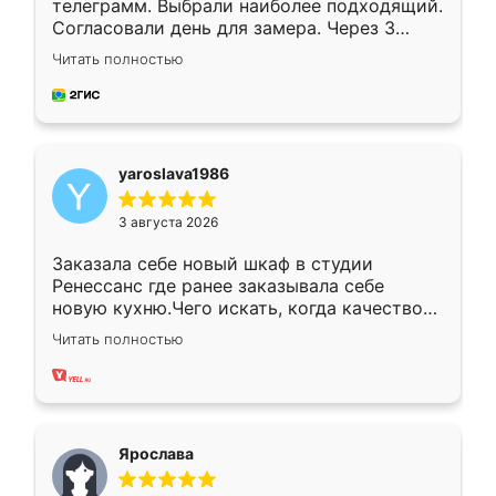
телеграмм. Выбрали наиболее подходящий.
Согласовали день для замера. Через 3
недели кухня была уже готова. Остались
Читать полностью
довольны работой. Спасибо Ренессанс
мебель за качественную работу!
yaroslava1986
3 августа 2026
Заказала себе новый шкаф в студии
Ренессанс где ранее заказывала себе
новую кухню.Чего искать, когда качеством
вполне довольна. Служит кухня уже почти
Читать полностью
два года, нареканий нет.
Ярослава