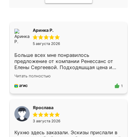
Аринка Р.
5 августа 2026
Больше всех мне понравилось
предложение от компании Ренессанс от
Елены Сергеевой. Подходяшщая цена и
короткие сроки изготовления. Приехавший
Читать полностью
для замера сотрудник Владислав
предложил по моему эскизу самый
1
подходящий вариант шкафа. Немного его
видоизменил, получилось даже лучше, чем
я хотела.
Ярослава
3 августа 2026
Кухню здесь заказали. Эскизы прислали в