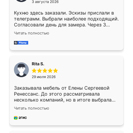
3 августа 2026
Кухню здесь заказали. Эскизы прислали в
телеграмм. Выбрали наиболее подходящий.
Согласовали день для замера. Через 3
недели кухня была уже готова. Остались
Читать полностью
довольны работой. Спасибо Ренессанс
мебель за качественную работу!
Rita S.
29 июля 2026
Заказывала мебель от Елены Сергеевой
Ренессанс. До этого рассматривала
несколько компаний, но в итоге выбрала
эту. Сначала обговорили условия, потом
Читать полностью
приехал замерщик, всё спокойно объяснил
и снял размеры. Изготовили в срок, с
доставкой тоже никаких проблем не
возникло. Сборку выполнили аккуратно,