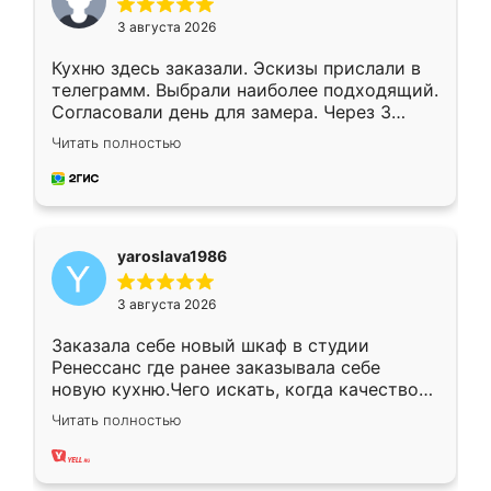
3 августа 2026
Кухню здесь заказали. Эскизы прислали в
телеграмм. Выбрали наиболее подходящий.
Согласовали день для замера. Через 3
недели кухня была уже готова. Остались
Читать полностью
довольны работой. Спасибо Ренессанс
мебель за качественную работу!
yaroslava1986
3 августа 2026
Заказала себе новый шкаф в студии
Ренессанс где ранее заказывала себе
новую кухню.Чего искать, когда качеством
вполне довольна. Служит кухня уже почти
Читать полностью
два года, нареканий нет.