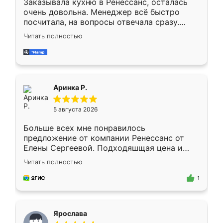
Заказывала кухню в Ренессанс, осталась
очень довольна. Менеджер всё быстро
посчитала, на вопросы отвечала сразу.
Замерщик приехал в субботу, подошёл к
Читать полностью
делу со всей ответственностью. Собрали
за день, ребята работали аккуратно, даже
пыли почти не было. Качество отличное,
ящики ходят плавно, ничего не скрипит.
Всё подошло как влитое.
Аринка Р.
5 августа 2026
Больше всех мне понравилось
предложение от компании Ренессанс от
Елены Сергеевой. Подходяшщая цена и
короткие сроки изготовления. Приехавший
Читать полностью
для замера сотрудник Владислав
предложил по моему эскизу самый
1
подходящий вариант шкафа. Немного его
видоизменил, получилось даже лучше, чем
я хотела.
Ярослава