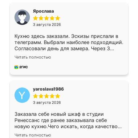
видоизменил, получилось даже лучше, чем
я хотела.
Ярослава
3 августа 2026
Кухню здесь заказали. Эскизы прислали в
телеграмм. Выбрали наиболее подходящий.
Согласовали день для замера. Через 3
недели кухня была уже готова. Остались
Читать полностью
довольны работой. Спасибо Ренессанс
мебель за качественную работу!
yaroslava1986
3 августа 2026
Заказала себе новый шкаф в студии
Ренессанс где ранее заказывала себе
новую кухню.Чего искать, когда качеством
вполне довольна. Служит кухня уже почти
Читать полностью