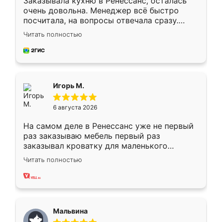
Заказывала кухню в Ренессанс, осталась
очень довольна. Менеджер всё быстро
посчитала, на вопросы отвечала сразу.
Замерщик приехал в субботу, подошёл к
Читать полностью
делу со всей ответственностью. Собрали
за день, ребята работали аккуратно, даже
пыли почти не было. Качество отличное,
ящики ходят плавно, ничего не скрипит.
Всё подошло как влитое.
Игорь М.
6 августа 2026
На самом деле в Ренессанс уже не первый
раз заказываю мебель первый раз
заказывал кроватку для маленького
ребёнка при его рождении ,во второй раз
Читать полностью
заказал шкаф-купе. По качеству очень
хорошее сборка достаточно быстрая,
также адекватные цены. До этого
сравнивал с разными конкурентами в этом
сегменте ,выбор у конкурентов куда
Мальвина
меньше, здесь же он более разнообразный.