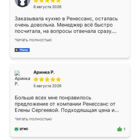
Мне нравится ,если что-то потребуется из
6 августа 2026
мебели буду заказывать только здесь.
Заказывала кухню в Ренессанс, осталась
очень довольна. Менеджер всё быстро
посчитала, на вопросы отвечала сразу.
Замерщик приехал в субботу, подошёл к
Читать полностью
делу со всей ответственностью. Собрали
за день, ребята работали аккуратно, даже
пыли почти не было. Качество отличное,
ящики ходят плавно, ничего не скрипит.
Всё подошло как влитое.
Аринка Р.
5 августа 2026
Больше всех мне понравилось
предложение от компании Ренессанс от
Елены Сергеевой. Подходяшщая цена и
короткие сроки изготовления. Приехавший
Читать полностью
для замера сотрудник Владислав
предложил по моему эскизу самый
1
подходящий вариант шкафа. Немного его