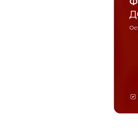
Ф
Д
Ост