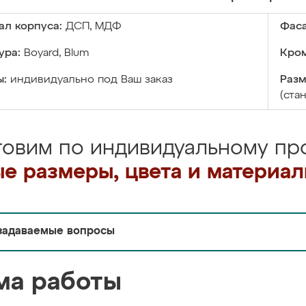
ал корпуса:
ДСП, МДФ
Фаса
ура:
Boyard, Blum
Кром
ы:
индивидуально под Ваш заказ
Разм
(ста
товим по индивидуальному про
е размеры, цвета и материа
задаваемые вопросы
ма работы