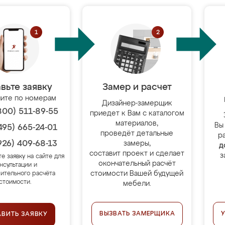
вьте заявку
Замер и расчет
ите по номерам
Дизайнер-замерщик
800) 511-89-55
приедет к Вам с каталогом
материалов,
Вы
495) 665-24-01
проведёт детальные
р
926) 409-68-13
замеры,
д
составит проект и сделает
з
те заявку на сайте для
окончательный расчёт
нсультации и
стоимости Вашей будущей
ительного расчёта
стоимости.
мебели.
ВЫЗВАТЬ ЗАМЕРЩИКА
АВИТЬ ЗАЯВКУ