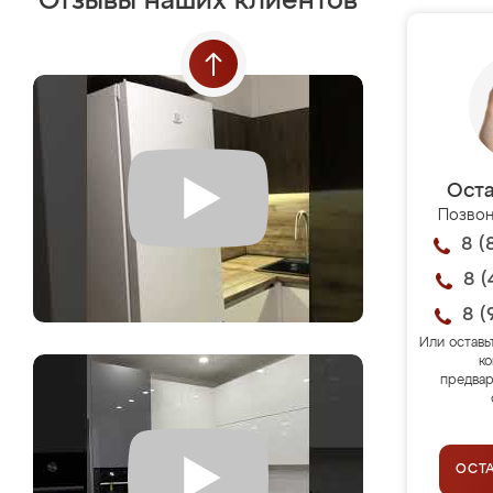
Отзывы наших клиентов
Оста
Позвон
8 (
8 (
8 (
Или оставь
ко
предвар
ОСТ