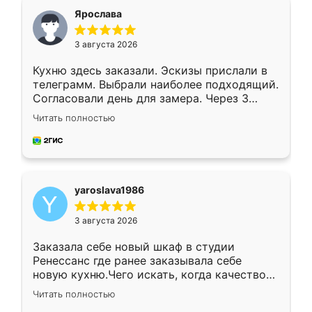
я хотела.
Ярослава
3 августа 2026
Кухню здесь заказали. Эскизы прислали в
телеграмм. Выбрали наиболее подходящий.
Согласовали день для замера. Через 3
недели кухня была уже готова. Остались
Читать полностью
довольны работой. Спасибо Ренессанс
мебель за качественную работу!
yaroslava1986
3 августа 2026
Заказала себе новый шкаф в студии
Ренессанс где ранее заказывала себе
новую кухню.Чего искать, когда качеством
вполне довольна. Служит кухня уже почти
Читать полностью
два года, нареканий нет.