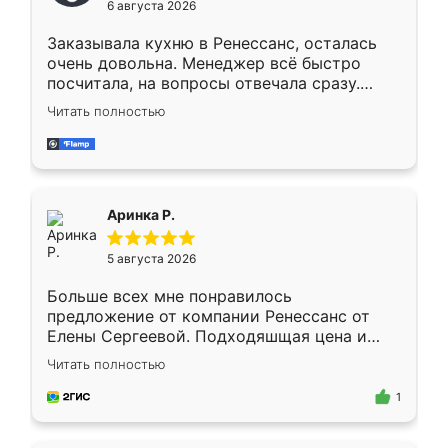
6 августа 2026
мебели буду заказывать только здесь.
Заказывала кухню в Ренессанс, осталась
очень довольна. Менеджер всё быстро
посчитала, на вопросы отвечала сразу.
Замерщик приехал в субботу, подошёл к
Читать полностью
делу со всей ответственностью. Собрали
за день, ребята работали аккуратно, даже
пыли почти не было. Качество отличное,
ящики ходят плавно, ничего не скрипит.
Всё подошло как влитое.
Аринка Р.
5 августа 2026
Больше всех мне понравилось
предложение от компании Ренессанс от
Елены Сергеевой. Подходяшщая цена и
короткие сроки изготовления. Приехавший
Читать полностью
для замера сотрудник Владислав
предложил по моему эскизу самый
1
подходящий вариант шкафа. Немного его
видоизменил, получилось даже лучше, чем