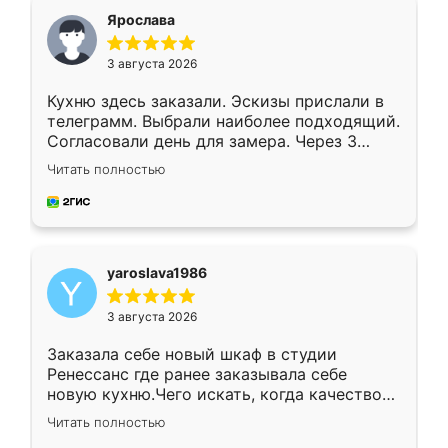
я хотела.
Ярослава
3 августа 2026
Кухню здесь заказали. Эскизы прислали в
телеграмм. Выбрали наиболее подходящий.
Согласовали день для замера. Через 3
недели кухня была уже готова. Остались
Читать полностью
довольны работой. Спасибо Ренессанс
мебель за качественную работу!
yaroslava1986
3 августа 2026
Заказала себе новый шкаф в студии
Ренессанс где ранее заказывала себе
новую кухню.Чего искать, когда качеством
вполне довольна. Служит кухня уже почти
Читать полностью
два года, нареканий нет.