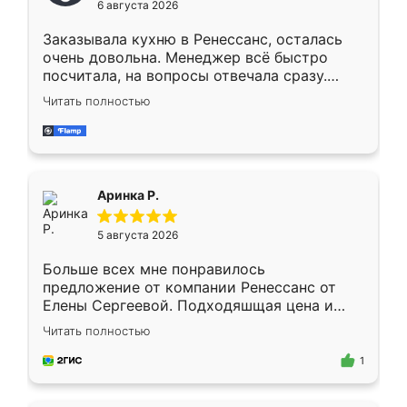
6 августа 2026
мебели буду заказывать только здесь.
Заказывала кухню в Ренессанс, осталась
очень довольна. Менеджер всё быстро
посчитала, на вопросы отвечала сразу.
Замерщик приехал в субботу, подошёл к
Читать полностью
делу со всей ответственностью. Собрали
за день, ребята работали аккуратно, даже
пыли почти не было. Качество отличное,
ящики ходят плавно, ничего не скрипит.
Всё подошло как влитое.
Аринка Р.
5 августа 2026
Больше всех мне понравилось
предложение от компании Ренессанс от
Елены Сергеевой. Подходяшщая цена и
короткие сроки изготовления. Приехавший
Читать полностью
для замера сотрудник Владислав
предложил по моему эскизу самый
1
подходящий вариант шкафа. Немного его
видоизменил, получилось даже лучше, чем