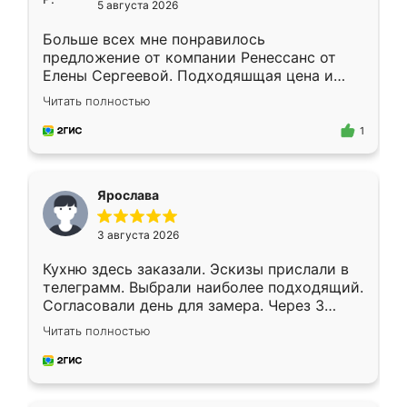
5 августа 2026
Больше всех мне понравилось
предложение от компании Ренессанс от
Елены Сергеевой. Подходяшщая цена и
короткие сроки изготовления. Приехавший
Читать полностью
для замера сотрудник Владислав
предложил по моему эскизу самый
1
подходящий вариант шкафа. Немного его
видоизменил, получилось даже лучше, чем
я хотела.
Ярослава
3 августа 2026
Кухню здесь заказали. Эскизы прислали в
телеграмм. Выбрали наиболее подходящий.
Согласовали день для замера. Через 3
недели кухня была уже готова. Остались
Читать полностью
довольны работой. Спасибо Ренессанс
мебель за качественную работу!