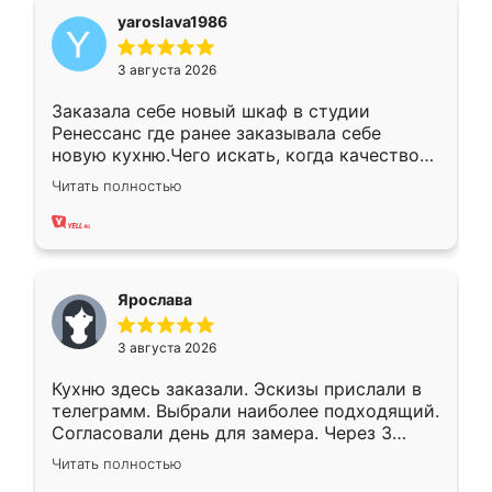
yaroslava1986
3 августа 2026
Заказала себе новый шкаф в студии
Ренессанс где ранее заказывала себе
новую кухню.Чего искать, когда качеством
вполне довольна. Служит кухня уже почти
Читать полностью
два года, нареканий нет.
Ярослава
3 августа 2026
Кухню здесь заказали. Эскизы прислали в
телеграмм. Выбрали наиболее подходящий.
Согласовали день для замера. Через 3
недели кухня была уже готова. Остались
Читать полностью
довольны работой. Спасибо Ренессанс