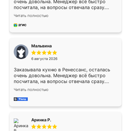
очень довольна. Менеджер всё быстро
посчитала, на вопросы отвечала сразу.
Замерщик приехал в субботу, подошёл к
Читать полностью
делу со всей ответственностью. Собрали
за день, ребята работали аккуратно, даже
пыли почти не было. Качество отличное,
ящики ходят плавно, ничего не скрипит.
Всё подошло как влитое.
Мальвина
6 августа 2026
Заказывала кухню в Ренессанс, осталась
очень довольна. Менеджер всё быстро
посчитала, на вопросы отвечала сразу.
Замерщик приехал в субботу, подошёл к
Читать полностью
делу со всей ответственностью. Собрали
за день, ребята работали аккуратно, даже
пыли почти не было. Качество отличное,
ящики ходят плавно, ничего не скрипит.
Всё подошло как влитое.
Аринка Р.