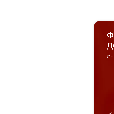
Ф
Д
Ост