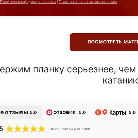
Политике конфиденциальности
|
Пользовательскому соглашению
ПОСМОТРЕТЬ МАТ
ержим планку серьезнее, чем
катани
е отзывы
5.0
5.0
5.0
5
На основе
944
оценок