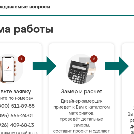
задаваемые вопросы
ма работы
вьте заявку
Замер и расчет
ите по номерам
Дизайнер-замерщик
800) 511-89-55
приедет к Вам с каталогом
материалов,
Вы
495) 665-24-01
проведёт детальные
р
926) 409-68-13
замеры,
д
составит проект и сделает
з
те заявку на сайте для