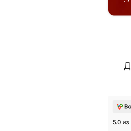
Д
Вс
5.0
из 