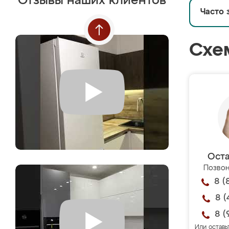
Отзывы наших клиентов
Часто 
Схе
Оста
Позвон
8 (
8 (
8 (
Или оставь