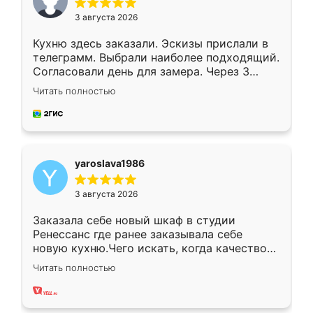
3 августа 2026
Кухню здесь заказали. Эскизы прислали в
телеграмм. Выбрали наиболее подходящий.
Согласовали день для замера. Через 3
недели кухня была уже готова. Остались
Читать полностью
довольны работой. Спасибо Ренессанс
мебель за качественную работу!
yaroslava1986
3 августа 2026
Заказала себе новый шкаф в студии
Ренессанс где ранее заказывала себе
новую кухню.Чего искать, когда качеством
вполне довольна. Служит кухня уже почти
Читать полностью
два года, нареканий нет.