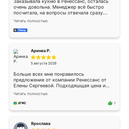
Заказывала кухню в Ренессанс, осталась
очень довольна. Менеджер всё быстро
посчитала, на вопросы отвечала сразу.
Замерщик приехал в субботу, подошёл к
Читать полностью
делу со всей ответственностью. Собрали
за день, ребята работали аккуратно, даже
пыли почти не было. Качество отличное,
ящики ходят плавно, ничего не скрипит.
Всё подошло как влитое.
Аринка Р.
5 августа 2026
Больше всех мне понравилось
предложение от компании Ренессанс от
Елены Сергеевой. Подходяшщая цена и
короткие сроки изготовления. Приехавший
Читать полностью
для замера сотрудник Владислав
предложил по моему эскизу самый
1
подходящий вариант шкафа. Немного его
видоизменил, получилось даже лучше, чем
я хотела.
Ярослава