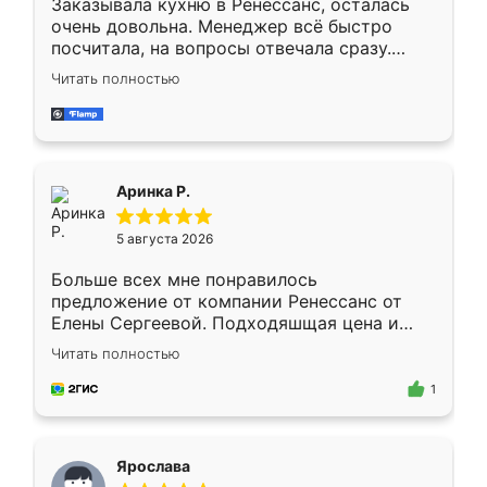
Заказывала кухню в Ренессанс, осталась
очень довольна. Менеджер всё быстро
посчитала, на вопросы отвечала сразу.
Замерщик приехал в субботу, подошёл к
Читать полностью
делу со всей ответственностью. Собрали
за день, ребята работали аккуратно, даже
пыли почти не было. Качество отличное,
ящики ходят плавно, ничего не скрипит.
Всё подошло как влитое.
Аринка Р.
5 августа 2026
Больше всех мне понравилось
предложение от компании Ренессанс от
Елены Сергеевой. Подходяшщая цена и
короткие сроки изготовления. Приехавший
Читать полностью
для замера сотрудник Владислав
предложил по моему эскизу самый
1
подходящий вариант шкафа. Немного его
видоизменил, получилось даже лучше, чем
я хотела.
Ярослава