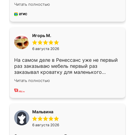
Замерщик приехал в субботу, подошёл к
Читать полностью
делу со всей ответственностью. Собрали
за день, ребята работали аккуратно, даже
пыли почти не было. Качество отличное,
ящики ходят плавно, ничего не скрипит.
Всё подошло как влитое.
Игорь М.
6 августа 2026
На самом деле в Ренессанс уже не первый
раз заказываю мебель первый раз
заказывал кроватку для маленького
ребёнка при его рождении ,во второй раз
Читать полностью
заказал шкаф-купе. По качеству очень
хорошее сборка достаточно быстрая,
также адекватные цены. До этого
сравнивал с разными конкурентами в этом
сегменте ,выбор у конкурентов куда
Мальвина
меньше, здесь же он более разнообразный.
Мне нравится ,если что-то потребуется из
6 августа 2026
мебели буду заказывать только здесь.