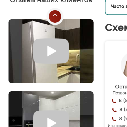
Отзывы наших клиентов
Часто 
Схе
Оста
Позвон
8 (
8 (
8 (
Или оставь