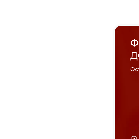
Ф
Д
Ост