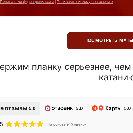
Политике конфиденциальности
|
Пользовательскому соглашению
ПОСМОТРЕТЬ МАТ
ержим планку серьезнее, чем
катани
е отзывы
5.0
5.0
5.0
5
На основе
945
оценок