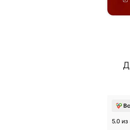
Д
Вс
5.0
из 