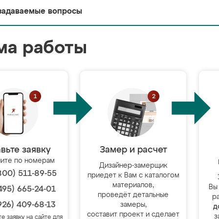
задаваемые вопросы
ма работы
вьте заявку
Замер и расчет
ите по номерам
Дизайнер-замерщик
800) 511-89-55
приедет к Вам с каталогом
материалов,
Вы
495) 665-24-01
проведёт детальные
р
926) 409-68-13
замеры,
д
составит проект и сделает
з
те заявку на сайте для