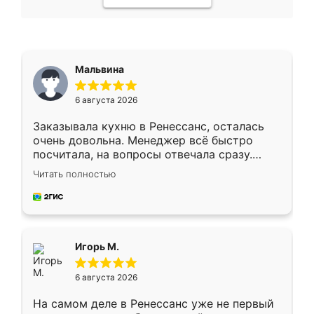
Мальвина
6 августа 2026
Заказывала кухню в Ренессанс, осталась
очень довольна. Менеджер всё быстро
посчитала, на вопросы отвечала сразу.
Замерщик приехал в субботу, подошёл к
Читать полностью
делу со всей ответственностью. Собрали
за день, ребята работали аккуратно, даже
пыли почти не было. Качество отличное,
ящики ходят плавно, ничего не скрипит.
Всё подошло как влитое.
Игорь М.
6 августа 2026
На самом деле в Ренессанс уже не первый