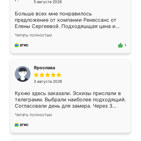
5 августа 2026
Больше всех мне понравилось
предложение от компании Ренессанс от
Елены Сергеевой. Подходяшщая цена и
короткие сроки изготовления. Приехавший
Читать полностью
для замера сотрудник Владислав
предложил по моему эскизу самый
1
подходящий вариант шкафа. Немного его
видоизменил, получилось даже лучше, чем
я хотела.
Ярослава
3 августа 2026
Кухню здесь заказали. Эскизы прислали в
телеграмм. Выбрали наиболее подходящий.
Согласовали день для замера. Через 3
недели кухня была уже готова. Остались
Читать полностью
довольны работой. Спасибо Ренессанс
мебель за качественную работу!