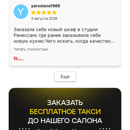
yaroslava1986
3 августа 2026
Заказала себе новый шкаф в студии
Ренессанс где ранее заказывала себе
новую кухню.Чего искать, когда качеством
вполне довольна. Служит кухня уже почти
Читать полностью
два года, нареканий нет.
Еще
ЗАКАЗАТЬ
БЕСПЛАТНОЕ ТАКСИ
ДО НАШЕГО САЛОНА